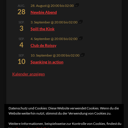
28. August @ 20:00
bis
02:00
AUG.
28
Newbie Abend
3. September @ 20:00
bis
02:00
SEP.
3
Spill the Kink
4. September @ 20:00
bis
02:00
SEP.
4
Club de Roissy
10. September @ 20:00
bis
02:00
SEP.
10
Spanking in action
Kalender anzeigen
Datenschutz und Cookies: Diese Website verwendet Cookies. Wenn du die
Website weiterhin nutzt, stimmst du der Verwendung von Cookies zu.
Home
Kontakt
Impressum
Datenschutzerklärung
Weitere Informationen, beispielsweise zur Kontrolle von Cookies, findest du