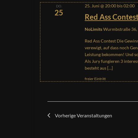
25. Juni @ 20:00
bis
02:00
DO.
25
Red Ass Contes
NoLimits
Wurmbstraße 36, 
Red Ass Contest Die Gewinn
verewigt, auf dass noch Ge
Leistung bekommen! Und so 
Als Jury fungieren 3 interes
besteht aus […]
freier Eintritt
Vorherige
Veranstaltungen