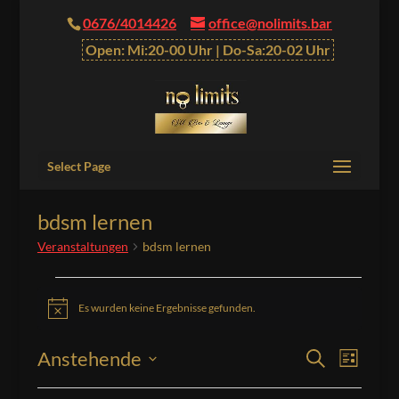
0676/4014426
office@nolimits.bar
Open: Mi:20-00 Uhr | Do-Sa:20-02 Uhr
Select Page
bdsm lernen
Veranstaltungen
bdsm lernen
Veranstaltungen
Es wurden keine Ergebnisse gefunden.
Hinweis
Veranstalt
Verans
Anstehende
Suche
Liste
Ansich
Suche
Datum
Naviga