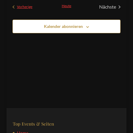
und
wählen.
Heute
Nächste
Veranstaltungen
Vorherige
Ansichten,
Veranstaltu
Navigation
Kalender abonnieren
Top Events & Seiten
Home