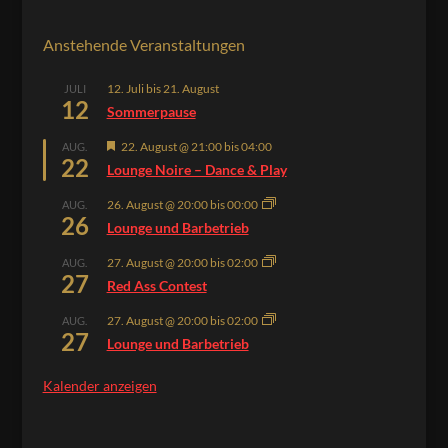
Anstehende Veranstaltungen
12. Juli
bis
21. August
JULI
12
Sommerpause
Hervorgehoben
22. August @ 21:00
bis
04:00
AUG.
22
Lounge Noire – Dance & Play
26. August @ 20:00
bis
00:00
AUG.
26
Lounge und Barbetrieb
27. August @ 20:00
bis
02:00
AUG.
27
Red Ass Contest
27. August @ 20:00
bis
02:00
AUG.
27
Lounge und Barbetrieb
Kalender anzeigen