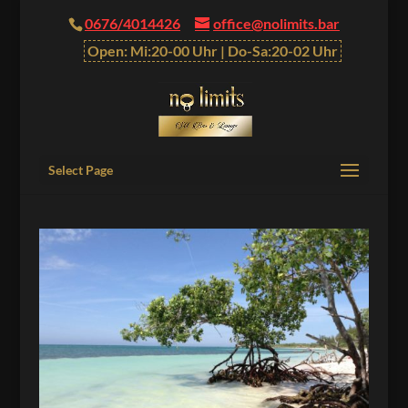
0676/4014426
office@nolimits.bar
Open: Mi:20-00 Uhr | Do-Sa:20-02 Uhr
Select Page