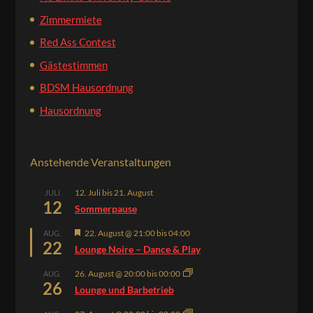
Zimmermiete
Red Ass Contest
Gästestimmen
BDSM Hausordnung
Hausordnung
Anstehende Veranstaltungen
12. Juli
bis
21. August
JULI
12
Sommerpause
Hervorgehoben
22. August @ 21:00
bis
04:00
AUG.
22
Lounge Noire – Dance & Play
26. August @ 20:00
bis
00:00
AUG.
26
Lounge und Barbetrieb