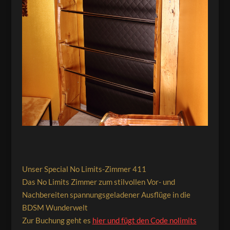
Unser Special No Limits-Zimmer 411
Das No Limits Zimmer zum stilvollen Vor- und
Nachbereiten spannungsgeladener Ausflüge in die
BDSM Wunderwelt
Zur Buchung geht es
hier und fügt den Code nolimits