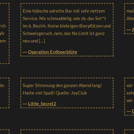
Eine hübsche adrette Bar mit sehr nettem
mal
Service. Nix schmuddelig, wie zb. das Sm**t
Abe
rch
im 6. Bezirk. Keine klebrigen Bierpfützen und
―
Wir
Schweisgeruch, nein, das No Limit ist ganz
nem
neu und […]
―
Operation Erdbeerblüte
le:
Super Stimmung den ganzen Abend lang!
wir
Hatte viel Spaß! Quelle: JoyClub
seh
wir
―
Little_Secret2
―