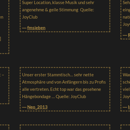
Super Location, klasse Musik und sehr
Seh
angenehme & geile Stimmung Quelle:
ein
en
JoyClub
nat
Joy
―
fmsieben
―
]
t –
Unser erster Stammtisch… sehr nette
War
Atmosphäre und von Anfängern bis zu Profis
sch
alle vertreten. Echt top war das gesehene
vie
Hängebondage … Quelle: JoyClub
Joy
―
Neo_2013
―