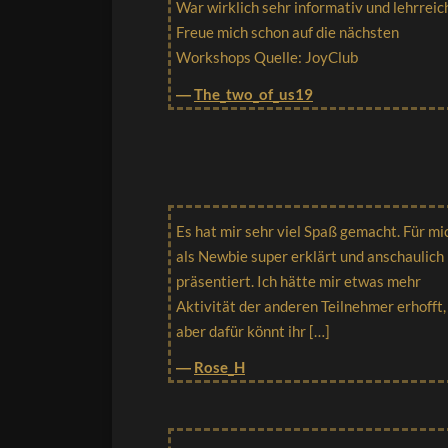
War wirklich sehr informativ und lehrreic
Freue mich schon auf die nächsten
Workshops Quelle: JoyClub
―
The_two_of_us19
Es hat mir sehr viel Spaß gemacht. Für mi
als Newbie super erklärt und anschaulich
präsentiert. Ich hätte mir etwas mehr
Aktivität der anderen Teilnehmer erhofft,
aber dafür könnt ihr […]
―
Rose_H