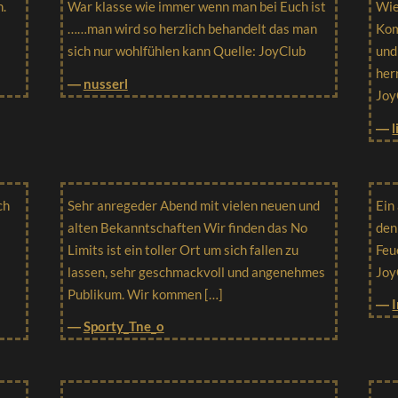
h.
War klasse wie immer wenn man bei Euch ist
Wie
……man wird so herzlich behandelt das man
Kom
sich nur wohlfühlen kann Quelle: JoyClub
und
her
―
nusserl
Joy
―
ch
Sehr anregeder Abend mit vielen neuen und
Ein
alten Bekanntschaften Wir finden das No
den
Limits ist ein toller Ort um sich fallen zu
Feu
lassen, sehr geschmackvoll und angenehmes
Joy
Publikum. Wir kommen […]
―
―
Sporty_Tne_o