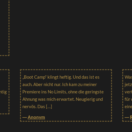
„Boot Camp“ klingt heftig. Und das ist es
Was
auch. Aber nicht nur. Ich kam zu meiner
jet
htig
Premiere ins No Limits, ohne die geringste
ver
Ahnung was mich erwartet. Neugierig und
für
nervös. Das […]
ein
―
Anonym
―