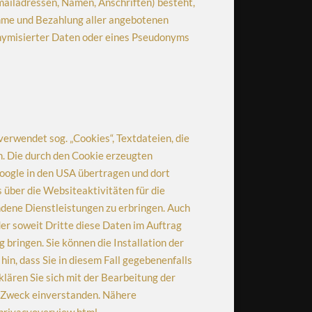
mailadressen, Namen, Anschriften) besteht,
nahme und Bezahlung aller angebotenen
onymisierter Daten oder eines Pseudonyms
erwendet sog. „Cookies“, Textdateien, die
. Die durch den Cookie erzeugten
Google in den USA übertragen und dort
über die Websiteaktivitäten für die
ene Dienstleistungen zu erbringen. Auch
der soweit Dritte diese Daten im Auftrag
bringen. Sie können die Installation der
in, dass Sie in diesem Fall gegebenenfalls
lären Sie sich mit der Bearbeitung der
n Zweck einverstanden. Nähere