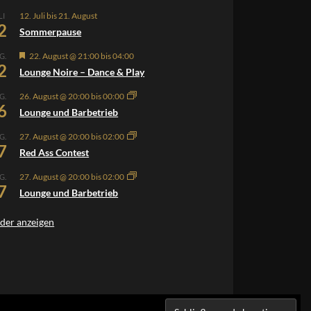
12. Juli
bis
21. August
LI
2
Sommerpause
Hervorgehoben
22. August @ 21:00
bis
04:00
G.
2
Lounge Noire – Dance & Play
26. August @ 20:00
bis
00:00
G.
6
Lounge und Barbetrieb
27. August @ 20:00
bis
02:00
G.
7
Red Ass Contest
27. August @ 20:00
bis
02:00
G.
7
Lounge und Barbetrieb
der anzeigen