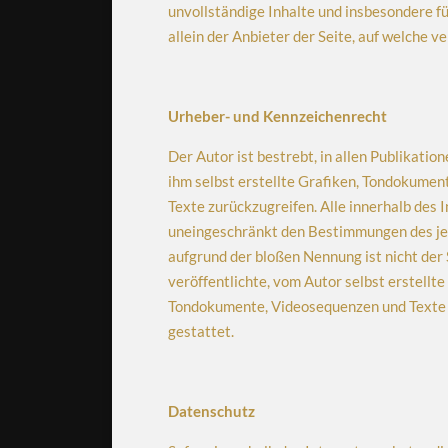
unvollständige Inhalte und insbesondere f
allein der Anbieter der Seite, auf welche ve
Urheber- und Kennzeichenrecht
Der Autor ist bestrebt, in allen Publikat
ihm selbst erstellte Grafiken, Tondokumen
Texte zurückzugreifen. Alle innerhalb des
uneingeschränkt den Bestimmungen des jew
aufgrund der bloßen Nennung ist nicht der 
veröffentlichte, vom Autor selbst erstellte
Tondokumente, Videosequenzen und Texte i
gestattet.
Datenschutz