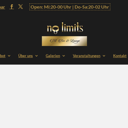
bar
Open: Mi:20-00 Uhr | Do-Sa:20-02 Uhr
bot
Über uns
Galerien
Veranstaltungen
Kontakt