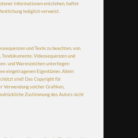
otener Informationen entstehen, haftet
fentlichung lediglich verweist.
deosequenzen und Texte zu beachten, von
en, Tondokumente, Videosequenzen und
rken- und Warenzeichen unterliegen
en eingetragenen Eigentümer. Allein
chützt sind! Das Copyright für
oder Verwendung solcher Grafiken,
usdrückliche Zustimmung des Autors nicht