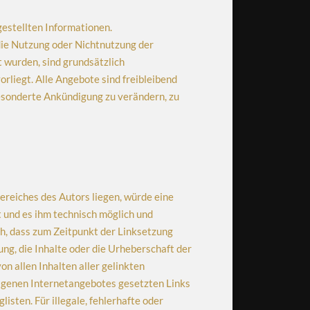
gestellten Informationen.
 die Nutzung oder Nichtnutzung der
 wurden, sind grundsätzlich
orliegt. Alle Angebote sind freibleibend
gesonderte Ankündigung zu verändern, zu
ereiches des Autors liegen, würde eine
t und es ihm technisch möglich und
ch, dass zum Zeitpunkt der Linksetzung
ung, die Inhalte oder die Urheberschaft der
on allen Inhalten aller gelinkten
 eigenen Internetangebotes gesetzten Links
sten. Für illegale, fehlerhafte oder