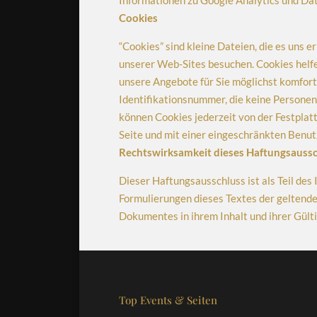
Informationen zu Google Analytics und Dat
Cookies
“Cookies” sind kleine Dateien, die es uns 
unserer Web-Sites besuchen. Cookies helfe
unsere Angebote für Sie möglichst komforta
Identifikationsnummer, die keine Personen
können Cookies jederzeit von der Festplatt
Seite und mit einer eingeschränkten Benu
Rechtswirksamkeit dieses Haftungsauss
Dieser Haftungsausschluss ist als Teil des
Formulierungen dieses Textes der geltenden
Dokumentes in ihrem Inhalt und ihrer Gült
Top Events & Seiten