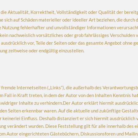
ie Aktualität, Korrektheit, Vollständigkeit oder Qualität der bereit
 sich auf Schäden materieller oder ideeller Art beziehen, die durch
 Nutzung fehlerhafter und unvollständiger Informationen verursacht
kein nachweislich vorsätzliches oder grob fahrlässiges Verschulden v
ch ausdrücklich vor, Teile der Seiten oder das gesamte Angebot ohne 
hung zeitweise oder endgültig einzustellen.
 fremde Internetseiten („Links“), die außerhalb des Verantwortungsb
m Fall in Kraft treten, in dem der Autor von den Inhalten Kenntnis ha
widriger Inhalte zu verhindern.Der Autor erklärt hiermit ausdrückli
enden Seiten erkennbar waren. Auf die aktuelle und zukünftige Gestalt
keinerlei Einfluss. Deshalb distanziert er sich hiermit ausdrücklich v
ung verändert wurden. Diese Feststellung gilt für alle innerhalb des
m Autor eingerichteten Gästebüchern, Diskussionsforen und Mailingli