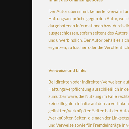
Der Autor übernimmt keinerlei Gewähr für d
Haftungsansprüche gegen den Autor, welche
dargebotenen Informationen bzw. durch die
ausgeschlossen, sofern seitens des Autors 
und unverbindlich. Der Autor behält es si
ergänzen, zu löschen oder die Veröffentlic
Verweise und Links
Bei direkten oder indirekten Verweisen auf
Haftungsverpflichtung ausschließlich in de
zumutbar wäre, die Nutzung im Falle rechts
keine illegalen Inhalte auf den zu verlink
gelinkten/verknüpften Seiten hat der Autor 
/verknüpften Seiten, die nach der Linksetz
und Verweise sowie für Fremdeinträge in vo