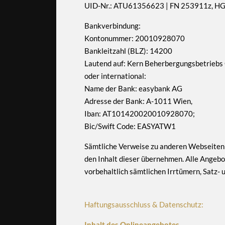
UID-Nr.: ATU61356623 | FN 253911z, H
Bankverbindung:
Kontonummer: 20010928070
Bankleitzahl (BLZ): 14200
Lautend auf: Kern Beherbergungsbetrieb
oder international:
Name der Bank: easybank AG
Adresse der Bank: A-1011 Wien,
Iban: AT101420020010928070;
Bic/Swift Code: EASYATW1
Sämtliche Verweise zu anderen Webseiten
den Inhalt dieser übernehmen. Alle Angebote
vorbehaltlich sämtlichen Irrtümern, Satz- 
Haftungsausschluss & Datenschutz:
Inhalt des Onlineangebotes