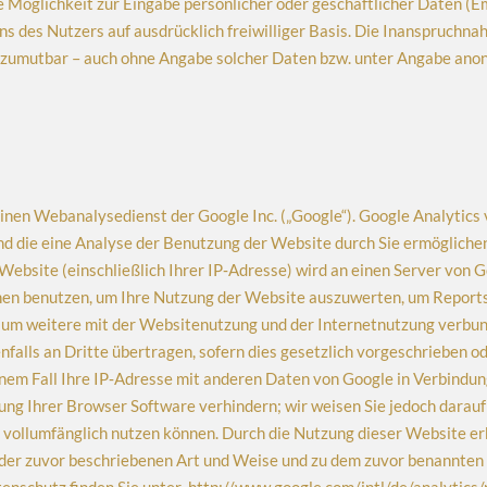
e Möglichkeit zur Eingabe persönlicher oder geschäftlicher Daten (E
ens des Nutzers auf ausdrücklich freiwilliger Basis. Die Inanspruch
nd zumutbar – auch ohne Angabe solcher Daten bzw. unter Angabe an
nen Webanalysedienst der Google Inc. („Google“). Google Analytics v
d die eine Analyse der Benutzung der Website durch Sie ermöglichen
Website (einschließlich Ihrer IP‐Adresse) wird an einen Server von 
nen benutzen, um Ihre Nutzung der Website auszuwerten, um Reports 
m weitere mit der Websitenutzung und der Internetnutzung verbund
falls an Dritte übertragen, sofern dies gesetzlich vorgeschrieben o
nem Fall Ihre IP‐Adresse mit anderen Daten von Google in Verbindung 
ng Ihrer Browser Software verhindern; wir weisen Sie jedoch darauf h
 vollumfänglich nutzen können. Durch die Nutzung dieser Website erk
 der zuvor beschriebenen Art und Weise und zu dem zuvor benannte