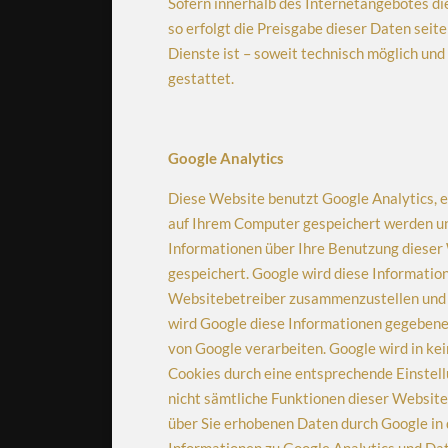
Sofern innerhalb des Internetangebotes di
so erfolgt die Preisgabe dieser Daten seit
Dienste ist – soweit technisch möglich u
gestattet.
Google Analytics
Diese Website benutzt Google Analytics, ei
auf Ihrem Computer gespeichert werden un
Informationen über Ihre Benutzung dieser 
gespeichert. Google wird diese Informatio
Websitebetreiber zusammenzustellen und u
wird Google diese Informationen gegebenen
von Google verarbeiten. Google wird in kei
Cookies durch eine entsprechende Einstellu
nicht sämtliche Funktionen dieser Website
über Sie erhobenen Daten durch Google in