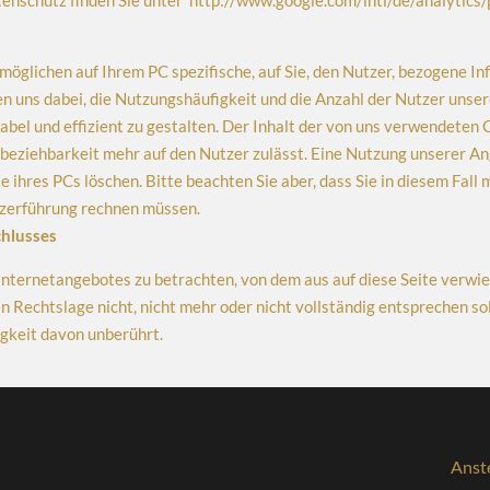
enschutz finden Sie unter http://www.google.com/intl/de/analytics
ermöglichen auf Ihrem PC spezifische, auf Sie, den Nutzer, bezogene I
n uns dabei, die Nutzungshäufigkeit und die Anzahl der Nutzer unsere
bel und effizient zu gestalten. Der Inhalt der von uns verwendeten 
beziehbarkeit mehr auf den Nutzer zulässt. Eine Nutzung unserer Ang
e ihres PCs löschen. Bitte beachten Sie aber, dass Sie in diesem Fall
tzerführung rechnen müssen.
chlusses
 Internetangebotes zu betrachten, von dem aus auf diese Seite verwie
 Rechtslage nicht, nicht mehr oder nicht vollständig entsprechen soll
igkeit davon unberührt.
Anst