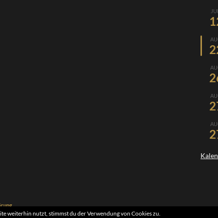
JU
1
AU
2
AU
2
AU
2
AU
2
Kalen
ärung
e weiterhin nutzt, stimmst du der Verwendung von Cookies zu.