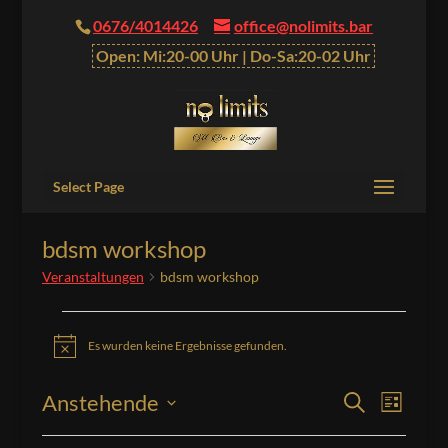
0676/4014426
office@nolimits.bar
Open: Mi:20-00 Uhr | Do-Sa:20-02 Uhr
Select Page
bdsm workshop
Veranstaltungen
bdsm workshop
Veranstaltungen
Es wurden keine Ergebnisse gefunden.
Hinweis
Veranstalt
Verans
Anstehende
Suche
Liste
Ansich
Suche
Datum
Naviga