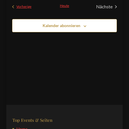
und
wählen.
Heute
Nächste
Veranstaltungen
Vorherige
Ansichten,
Veranstaltu
Navigation
Kalender abonnieren
Top Events & Seiten
Home