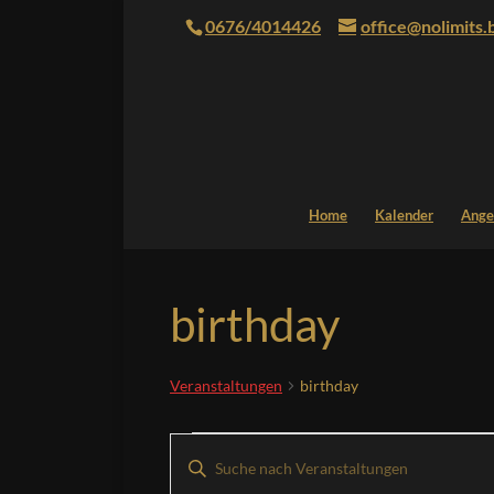
0676/4014426
office@nolimits.
Home
Kalender
Ange
birthday
Veranstaltungen
birthday
Veranstaltungen
Veranstaltungen
Bitte
Suche
Schlüsselwort