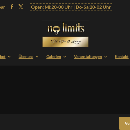
bar
Open: Mi:20-00 Uhr | Do-Sa:20-02 Uhr
bot
Über uns
Galerien
Veranstaltungen
Kontakt
Ve