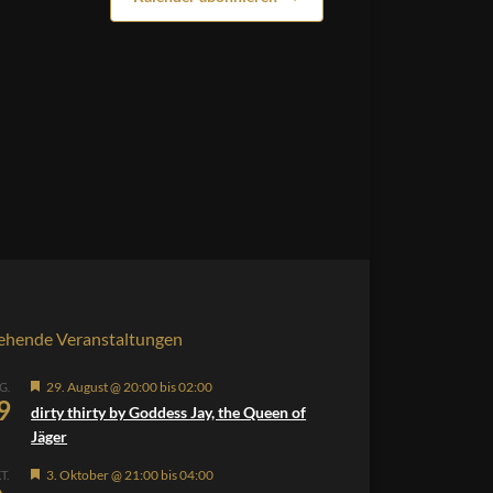
ehende Veranstaltungen
Hervorgehoben
29. August @ 20:00
bis
02:00
G.
9
dirty thirty by Goddess Jay, the Queen of
Jäger
Hervorgehoben
3. Oktober @ 21:00
bis
04:00
T.