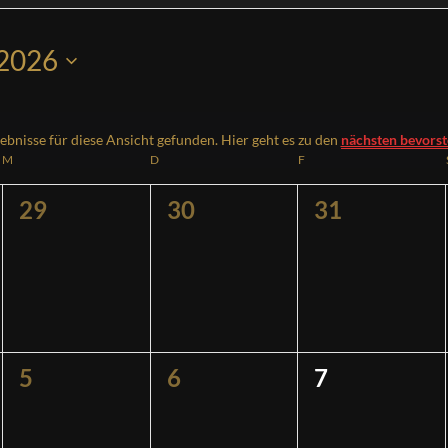
 2026
ebnisse für diese Ansicht gefunden. Hier geht es zu den
nächsten bevors
Hinweis
M
MITTWOCH
D
DONNERSTAG
F
FREITAG
0
0
0
29
30
31
ngen,
Veranstaltungen,
Veranstaltungen,
Veranstaltu
0
0
0
5
6
7
ngen,
Veranstaltungen,
Veranstaltungen,
Veranstaltu