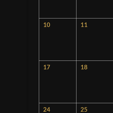
0
0
10
11
Veranstaltungen,
Veranstaltu
0
0
17
18
Veranstaltungen,
Veranstaltu
0
0
24
25