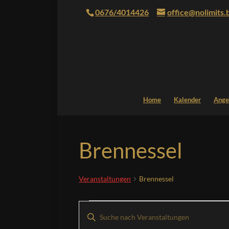
0676/4014426
office@nolimits.
Home
Kalender
Ange
Brennessel
Veranstaltungen
Brennessel
Veranstaltungen
Veranstaltungen
Bitte
Suche
Schlüsselwort