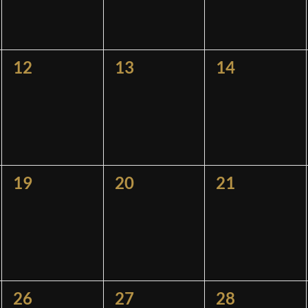
0
0
0
12
13
14
ngen,
Veranstaltungen,
Veranstaltungen,
Veranstaltu
0
0
0
19
20
21
ngen,
Veranstaltungen,
Veranstaltungen,
Veranstaltu
0
0
0
26
27
28