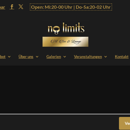
bar
Open: Mi:20-00 Uhr | Do-Sa:20-02 Uhr
bot
Über uns
Galerien
Veranstaltungen
Kontakt
Ve