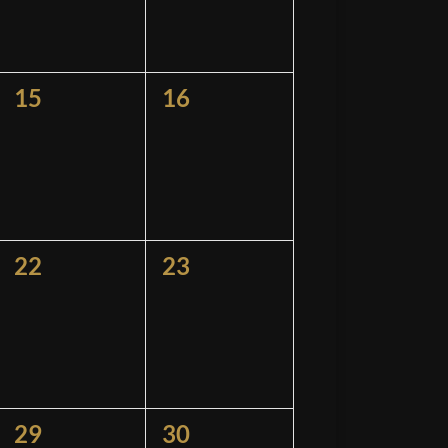
0
0
15
16
ngen,
Veranstaltungen,
Veranstaltungen,
0
0
22
23
ngen,
Veranstaltungen,
Veranstaltungen,
0
0
29
30