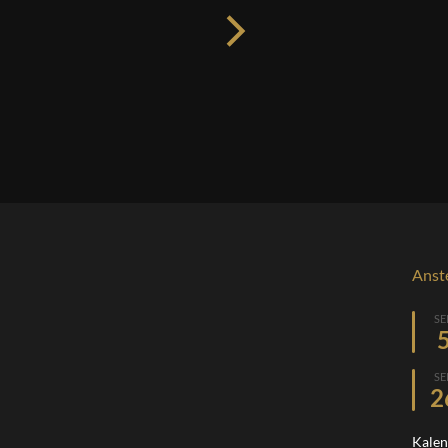
Anst
SE
SE
2
Kalen