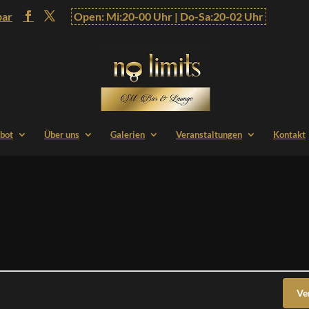
bar
Open: Mi:20-00 Uhr | Do-Sa:20-02 Uhr
bot
Über uns
Galerien
Veranstaltungen
Kontakt
Ve