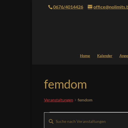
0676/4014426
office@nolimits.
Home
Kalender
Ange
femdom
Veranstaltungen
femdom
Veranstaltungen
Veranstaltungen
Bitte
Suche
Schlüsselwort