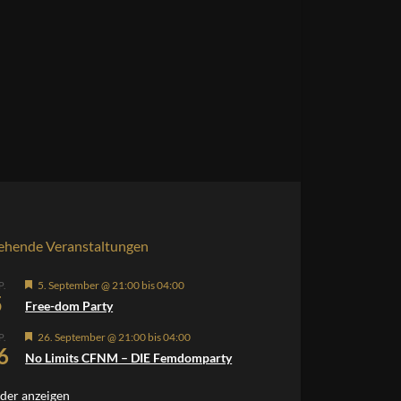
ehende Veranstaltungen
Hervorgehoben
5. September @ 21:00
bis
04:00
P.
5
Free-dom Party
Hervorgehoben
26. September @ 21:00
bis
04:00
P.
6
No Limits CFNM – DIE Femdomparty
der anzeigen