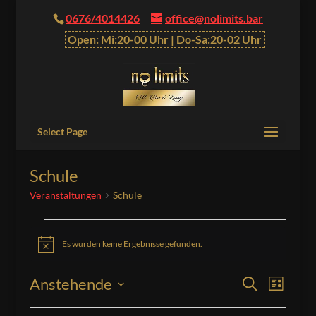
0676/4014426
office@nolimits.bar
Open: Mi:20-00 Uhr | Do-Sa:20-02 Uhr
Select Page
Schule
Veranstaltungen
Schule
Veranstaltungen
Es wurden keine Ergebnisse gefunden.
Hinweis
Veranstalt
Verans
Anstehende
Suche
Liste
Ansich
Suche
Datum
Naviga