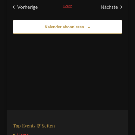
und
wählen.
Heute
Vorherige
Nächste
Ansichten,
Veranstaltungen
Veranstaltu
Navigation
Kalender abonnieren
Top Events & Seiten
Home