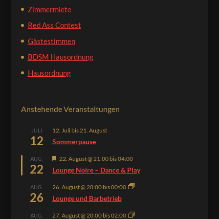
Zimmermiete
Red Ass Contest
Gästestimmen
BDSM Hausordnung
Hausordnung
Anstehende Veranstaltungen
12. Juli
bis
21. August
JULI
12
Sommerpause
Hervorgehoben
22. August @ 21:00
bis
04:00
AUG.
22
Lounge Noire – Dance & Play
26. August @ 20:00
bis
00:00
AUG.
26
Lounge und Barbetrieb
27. August @ 20:00
bis
02:00
AUG.