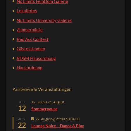
No Limits FemDom Galerie
Lokalfotos
No Limits University Galerie
Zimmermiete
Red Ass Contest
Gästestimmen
BDSM Hausordnung
Hausordnung
Anstehende Veranstaltungen
12. Juli
bis
21. August
JULI
12
Sommerpause
Hervorgehoben
22. August @ 21:00
bis
04:00
AUG.
22
Lounge Noire – Dance & Play