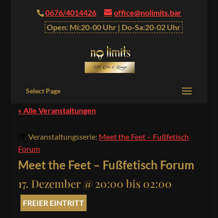
0676/4014426
office@nolimits.bar
Open: Mi:20-00 Uhr | Do-Sa:20-02 Uhr
Select Page
« Alle Veranstaltungen
Veranstaltungsserie:
Meet the Feet – Fußfetisch
Forum
Meet the Feet – Fußfetisch Forum
17. Dezember @ 20:00
bis
02:00
FREIER EINTRITT