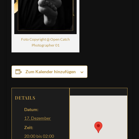
Foto Copyright @ Open Catch
Photographer 01
Zum Kalender hinzufügen
DETAILS
Datum:
17. Dezember
Zeit:
20:00 bis 02:00