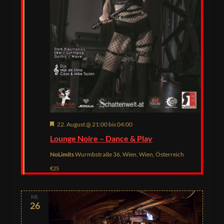
Hervorgehoben
22. August @ 21:00
bis
04:00
Lounge Noire – Dance & Play
NoLimits
Wurmbstraße 36, Wien, Wien, Österreich
€25
MI.
26