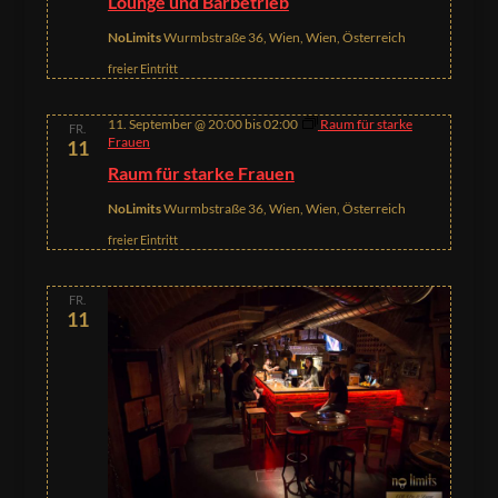
Lounge und Barbetrieb
NoLimits
Wurmbstraße 36, Wien, Wien, Österreich
freier Eintritt
11. September @ 20:00
bis
02:00
Raum für starke
FR.
Frauen
11
Raum für starke Frauen
NoLimits
Wurmbstraße 36, Wien, Wien, Österreich
freier Eintritt
FR.
11