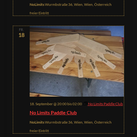
NoLimits
Wurmbstraße 36, Wien, Wien, Österreich
freier Eintritt
FR.
18
18. September @ 20:00
bis
02:00
No Limits Paddle Club
No Limits Paddle Club
NoLimits
Wurmbstraße 36, Wien, Wien, Österreich
freier Eintritt