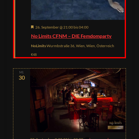
Hervorgehoben
26. September @ 21:00
bis
04:00
No Limits CFNM – DIE Femdomparty
NoLimits
Wurmbstraße 36, Wien, Wien, Österreich
€48
MI.
30