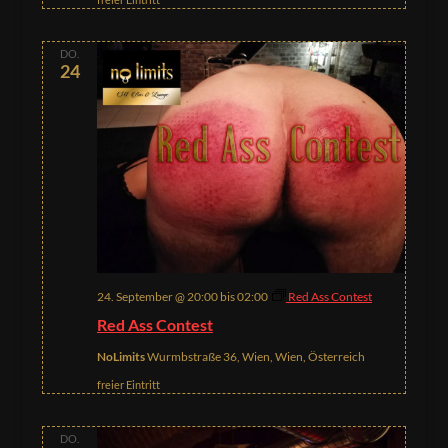
DO.
24
24. September @ 20:00
bis
02:00
Red Ass Contest
Red Ass Contest
NoLimits
Wurmbstraße 36, Wien, Wien, Österreich
freier Eintritt
DO.