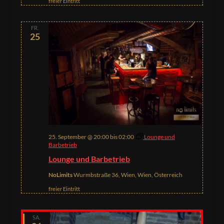
freier Eintritt
FR.
25
25. September @ 20:00
bis
02:00
Lounge und
Barbetrieb
Lounge und Barbetrieb
NoLimits
Wurmbstraße 36, Wien, Wien, Österreich
freier Eintritt
SA.