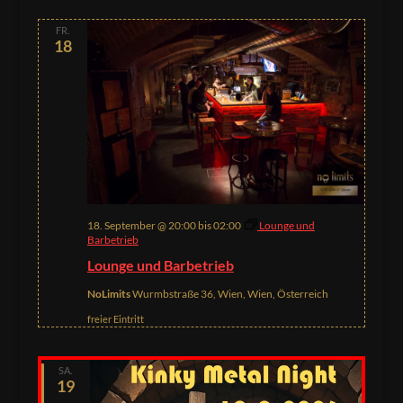
FR.
18
18. September @ 20:00
bis
02:00
Lounge und
Barbetrieb
Lounge und Barbetrieb
NoLimits
Wurmbstraße 36, Wien, Wien, Österreich
freier Eintritt
SA.
19