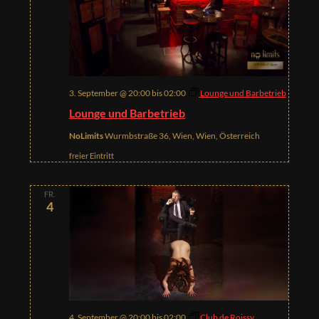
3. September @ 20:00
bis
02:00
Lounge und Barbetrieb
Lounge und Barbetrieb
NoLimits
Wurmbstraße 36, Wien, Wien, Österreich
freier Eintritt
FR.
4
4. September @ 20:00
bis
02:00
Club de Roissy