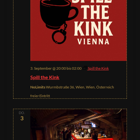
3. September @ 20:00
bis
02:00
Spill the Kink
Spill the Kink
NoLimits
Wurmbstraße 36, Wien, Wien, Österreich
freier Eintritt
DO.
3