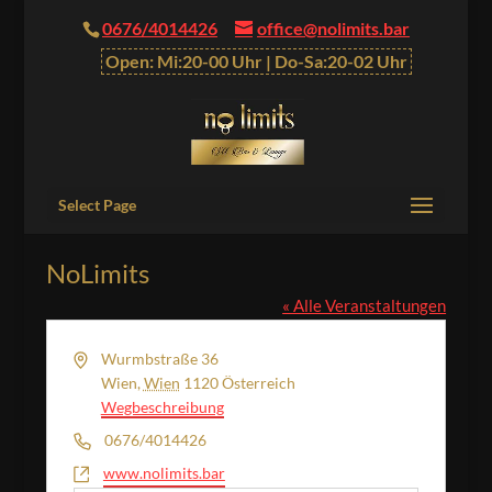
0676/4014426
office@nolimits.bar
Open: Mi:20-00 Uhr | Do-Sa:20-02 Uhr
Select Page
NoLimits
« Alle Veranstaltungen
Adresse
Wurmbstraße 36
Wien
,
Wien
1120
Österreich
Wegbeschreibung
Telefon
0676/4014426
Webseite
www.nolimits.bar