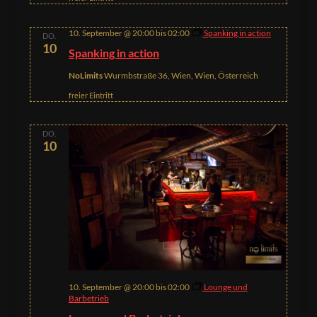
10. September @ 20:00
bis
02:00
Spanking in action
DO.
10
Spanking in action
NoLimits
Wurmbstraße 36, Wien, Wien, Österreich
freier Eintritt
DO.
10
10. September @ 20:00
bis
02:00
Lounge und
Barbetrieb