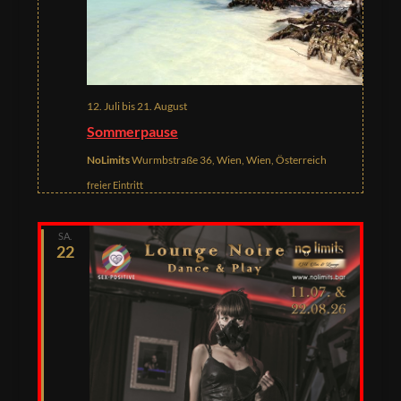
12. Juli
bis
21. August
Sommerpause
NoLimits
Wurmbstraße 36, Wien, Wien, Österreich
freier Eintritt
SA.
22