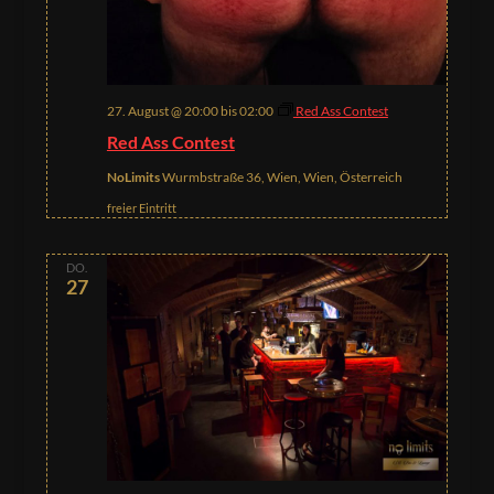
27. August @ 20:00
bis
02:00
Red Ass Contest
Red Ass Contest
NoLimits
Wurmbstraße 36, Wien, Wien, Österreich
freier Eintritt
DO.
27