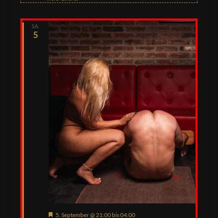
SA.
5
Hervorgehoben
5. September @ 21:00
bis
04:00