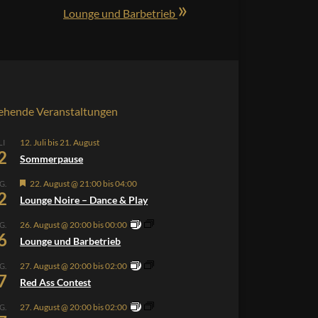
»
Lounge und Barbetrieb
ehende Veranstaltungen
12. Juli
bis
21. August
LI
2
Sommerpause
Hervorgehoben
22. August @ 21:00
bis
04:00
G.
2
Lounge Noire – Dance & Play
26. August @ 20:00
bis
00:00
G.
6
Lounge und Barbetrieb
27. August @ 20:00
bis
02:00
G.
7
Red Ass Contest
27. August @ 20:00
bis
02:00
G.