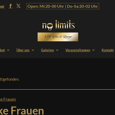
bar
Open: Mi:20-00 Uhr | Do-Sa:20-02 Uhr
bot
Über uns
Galerien
Veranstaltungen
Kontakt
attgefunden.
ke Frauen
ke Frauen