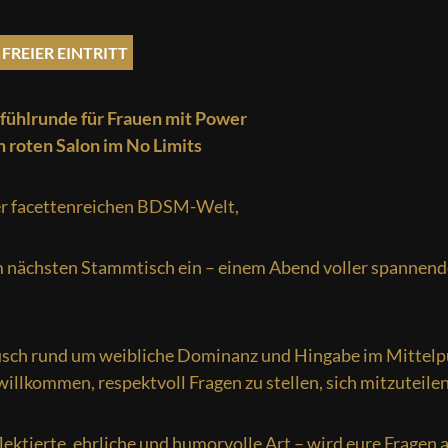
FREIER EINTRITT
fühlrunde für Frauen mit Power
m roten Salon im No Limits
er facettenreichen BDSM-Welt,
m nächsten Stammtisch ein – einem Abend voller spannend
usch rund um weibliche Dominanz und Hingabe im Mittelp
t willkommen, respektvoll Fragen zu stellen, sich mitzuteil
lektierte, ehrliche und humorvolle Art – wird eure Fragen 