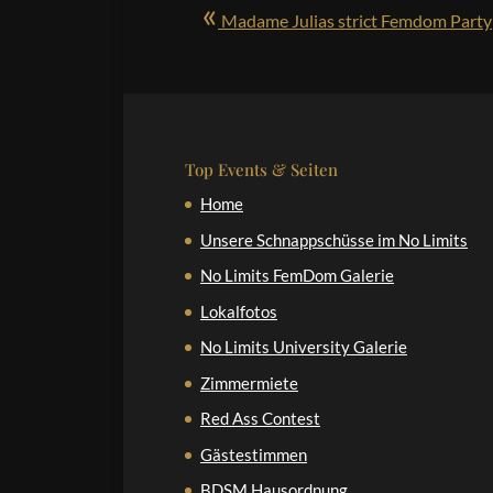
«
Madame Julias strict Femdom Party
Top Events & Seiten
Home
Unsere Schnappschüsse im No Limits
No Limits FemDom Galerie
Lokalfotos
No Limits University Galerie
Zimmermiete
Red Ass Contest
Gästestimmen
BDSM Hausordnung