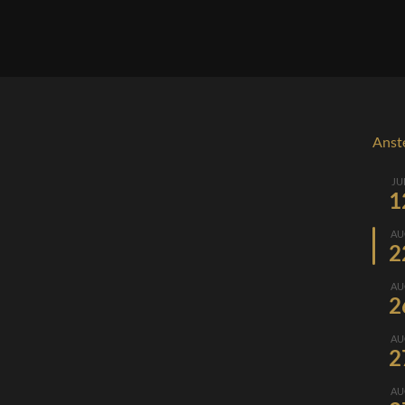
Anst
JU
1
AU
2
AU
2
AU
2
AU