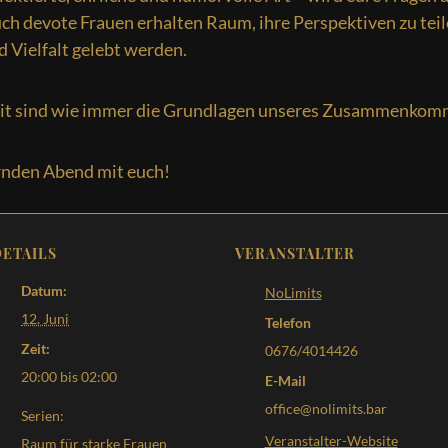
 devote Frauen erhalten Raum, ihre Perspektiven zu teilen.
 Vielfalt gelebt werden.
heit sind wie immer die Grundlagen unseres Zusammenkom
ernden Abend mit euch!
DETAILS
VERANSTALTER
Datum:
NoLimits
12. Juni
Telefon
Zeit:
0676/4014426
20:00 bis 02:00
E-Mail
office@nolimits.bar
Serien:
Veranstalter-Website
Raum für starke Frauen