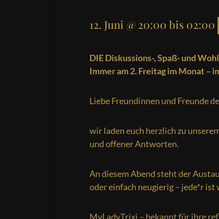
12. Juni @ 20:00
bis
02:00
DIE Diskussions-, Spaß- und Wohl
Immer am 2. Freitag im Monat – i
Liebe Freundinnen und Freunde d
wir laden euch herzlich zu unsere
und offener Antworten.
An diesem Abend steht der Austa
oder einfach neugierig – jede*r is
MyLadyTrixi – bekannt für ihre ref