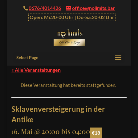
0676/4014426
office@nolimits.bar
Open: Mi:20-00 Uhr | Do-Sa:20-02 Uhr
Select Page
« Alle Veranstaltungen
Diese Veranstaltung hat bereits stattgefunden.
Sklavenversteigerung in der
Antike
16. Mai @ 20:00
bis
04:00
€18