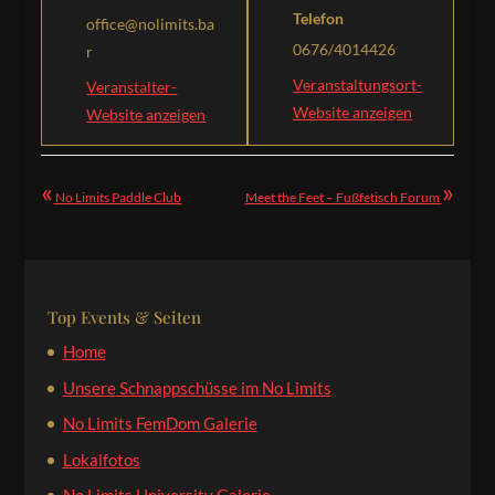
Telefon
office@nolimits.ba
0676/4014426
r
Veranstaltungsort-
Veranstalter-
Website anzeigen
Website anzeigen
«
»
No Limits Paddle Club
Meet the Feet – Fußfetisch Forum
Top Events & Seiten
Home
Unsere Schnappschüsse im No Limits
No Limits FemDom Galerie
Lokalfotos