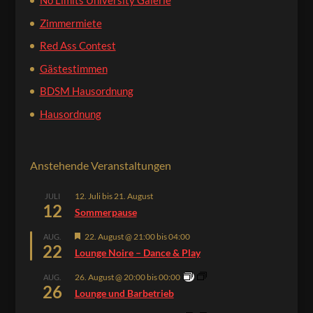
No Limits University Galerie
Zimmermiete
Red Ass Contest
Gästestimmen
BDSM Hausordnung
Hausordnung
Anstehende Veranstaltungen
12. Juli
bis
21. August
JULI
12
Sommerpause
Hervorgehoben
22. August @ 21:00
bis
04:00
AUG.
22
Lounge Noire – Dance & Play
26. August @ 20:00
bis
00:00
AUG.
26
Lounge und Barbetrieb