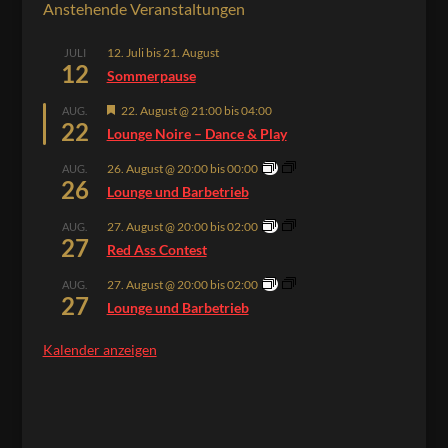
Anstehende Veranstaltungen
12. Juli
bis
21. August
JULI
12
Sommerpause
Hervorgehoben
22. August @ 21:00
bis
04:00
AUG.
22
Lounge Noire – Dance & Play
26. August @ 20:00
bis
00:00
AUG.
26
Lounge und Barbetrieb
27. August @ 20:00
bis
02:00
AUG.
27
Red Ass Contest
27. August @ 20:00
bis
02:00
AUG.
27
Lounge und Barbetrieb
Kalender anzeigen