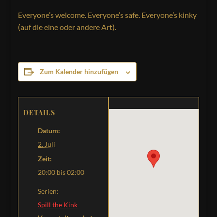
Everyone’s welcome. Everyone’s safe. Everyone’s kinky
(auf die eine oder andere Art).
Zum Kalender hinzufügen
DETAILS
Datum:
2. Juli
Zeit:
20:00 bis 02:00
Serien:
Spill the Kink