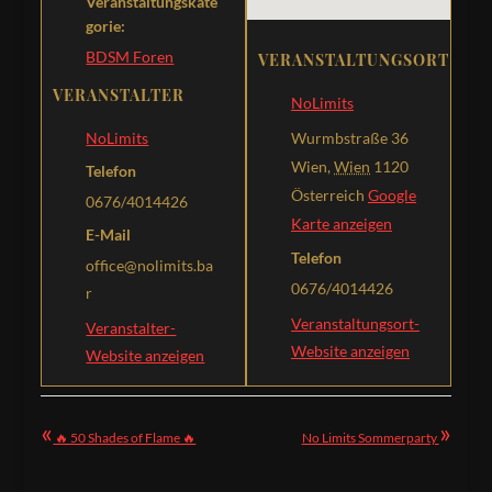
Veranstaltungskate
gorie:
BDSM Foren
VERANSTALTUNGSORT
VERANSTALTER
NoLimits
Wurmbstraße 36
NoLimits
Wien
,
Wien
1120
Telefon
Österreich
Google
0676/4014426
Karte anzeigen
E-Mail
Telefon
office@nolimits.ba
0676/4014426
r
Veranstaltungsort-
Veranstalter-
Website anzeigen
Website anzeigen
«
»
🔥 50 Shades of Flame 🔥
No Limits Sommerparty