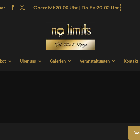
bar
Open: Mi:20-00 Uhr | Do-Sa:20-02 Uhr
bot
Über uns
Galerien
Veranstaltungen
Kontakt
Ve