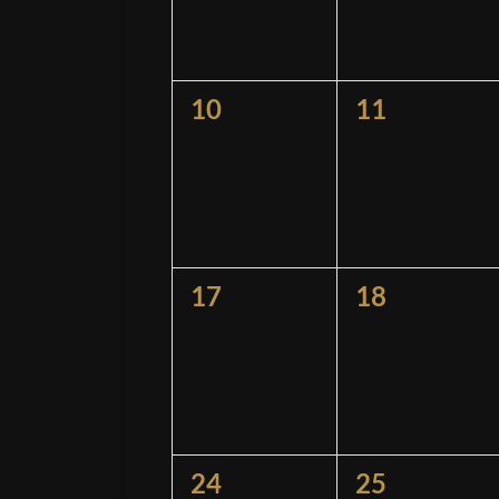
0
0
10
11
Veranstaltungen,
Veranstaltu
0
0
17
18
Veranstaltungen,
Veranstaltu
0
0
24
25