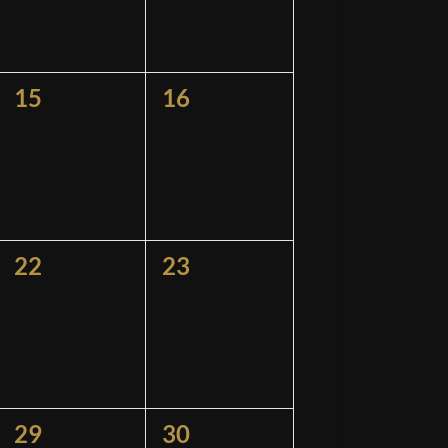
0
0
15
16
ngen,
Veranstaltungen,
Veranstaltungen,
0
0
22
23
ngen,
Veranstaltungen,
Veranstaltungen,
0
0
29
30