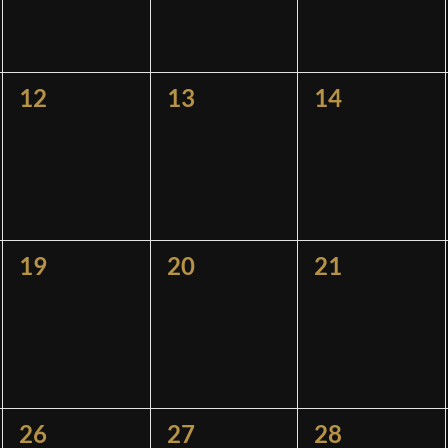
0
0
0
12
13
14
ngen,
Veranstaltungen,
Veranstaltungen,
Veranstaltu
0
0
0
19
20
21
ngen,
Veranstaltungen,
Veranstaltungen,
Veranstaltu
0
0
0
26
27
28