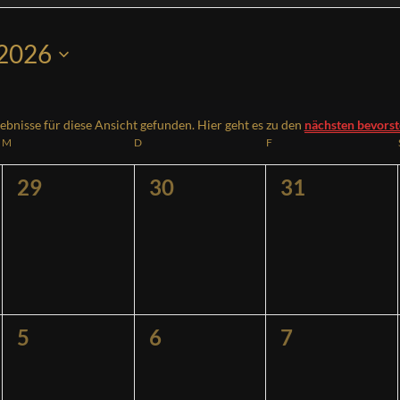
 2026
ebnisse für diese Ansicht gefunden. Hier geht es zu den
nächsten bevors
Hinweis
M
MITTWOCH
D
DONNERSTAG
F
FREITAG
0
0
0
29
30
31
ngen,
Veranstaltungen,
Veranstaltungen,
Veranstaltu
0
0
0
5
6
7
ngen,
Veranstaltungen,
Veranstaltungen,
Veranstaltu