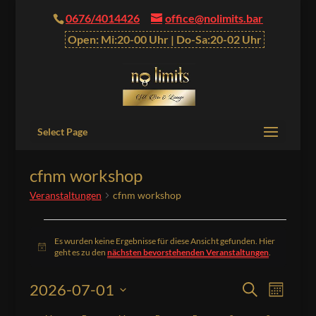
0676/4014426
office@nolimits.bar
Open: Mi:20-00 Uhr | Do-Sa:20-02 Uhr
Select Page
cfnm workshop
Veranstaltungen
cfnm workshop
Veranstaltungen
Es wurden keine Ergebnisse für diese Ansicht gefunden. Hier
Hinweis
geht es zu den
nächsten bevorstehenden Veranstaltungen
.
Veranstalt
Verans
2026-07-01
Suche
Monat
Ansich
Suche
Datum
Naviga