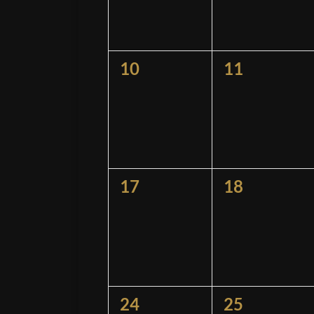
0
0
10
11
Veranstaltungen,
Veranstaltu
0
0
17
18
Veranstaltungen,
Veranstaltu
0
0
24
25