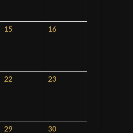
0
0
15
16
ngen,
Veranstaltungen,
Veranstaltungen,
0
0
22
23
ngen,
Veranstaltungen,
Veranstaltungen,
0
0
29
30