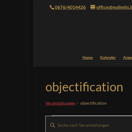
0676/4014426
office@nolimits.
Home
Kalender
Ange
objectification
Veranstaltungen
objectification
Veranstaltungen
Veranstaltungen
Bitte
Suche
Schlüsselwort