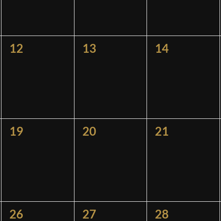
0
0
0
12
13
14
ngen,
Veranstaltungen,
Veranstaltungen,
Veranstaltu
0
0
0
19
20
21
ngen,
Veranstaltungen,
Veranstaltungen,
Veranstaltu
0
0
0
26
27
28