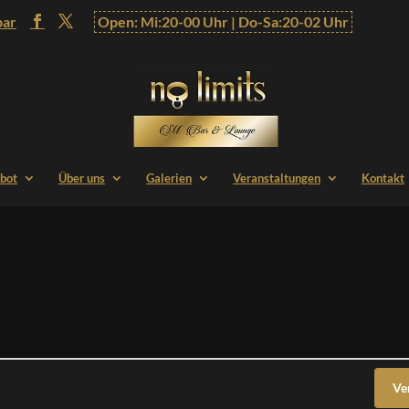
bar
Open: Mi:20-00 Uhr | Do-Sa:20-02 Uhr
bot
Über uns
Galerien
Veranstaltungen
Kontakt
Ve