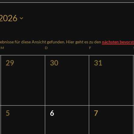
 2026
ebnisse für diese Ansicht gefunden. Hier geht es zu den
nächsten bevors
Hinweis
M
MITTWOCH
D
DONNERSTAG
F
FREITAG
0
0
0
29
30
31
ngen,
Veranstaltungen,
Veranstaltungen,
Veranstaltu
0
0
0
5
6
7
ngen,
Veranstaltungen,
Veranstaltungen,
Veranstaltu