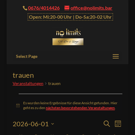
0676/4014426
office@nolimits.bar
Open: Mi:20-00 Uhr | Do-Sa:20-02 Uhr
Select Page
trauen
Veranstaltungen
trauen
Veranstaltungen
Es wurden keine Ergebnisse für diese Ansicht gefunden. Hier
Hinweis
geht es zu den
nächsten bevorstehenden Veranstaltungen
.
Veranstalt
Verans
2026-06-01
Suche
Monat
Ansich
Suche
Datum
Naviga