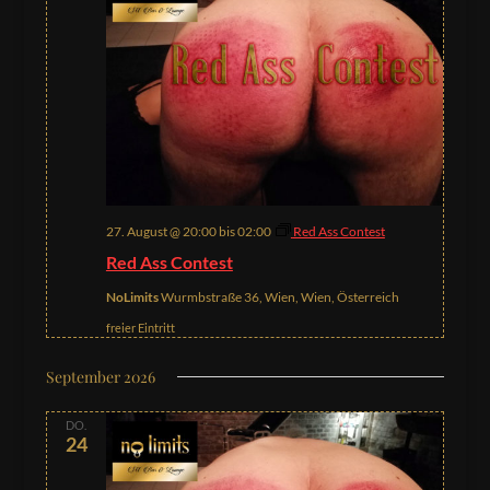
27. August @ 20:00
bis
02:00
Red Ass Contest
Red Ass Contest
NoLimits
Wurmbstraße 36, Wien, Wien, Österreich
freier Eintritt
September 2026
DO.
24