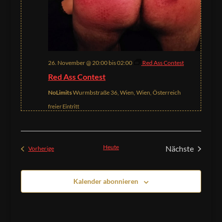
26. November @ 20:00
bis
02:00
Red Ass Contest
Red Ass Contest
NoLimits
Wurmbstraße 36, Wien, Wien, Österreich
freier Eintritt
Heute
Nächste
Veranstaltungen
Vorherige
Veranstaltu
Kalender abonnieren