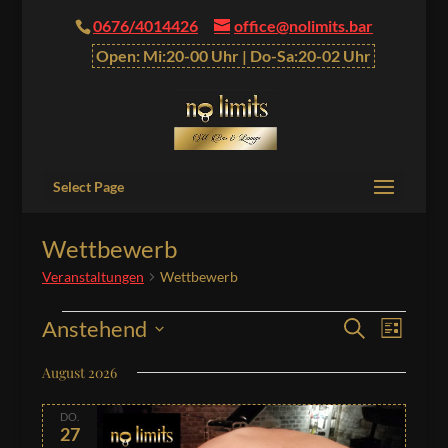
0676/4014426
office@nolimits.bar
Open: Mi:20-00 Uhr | Do-Sa:20-02 Uhr
Select Page
Wettbewerb
Veranstaltungen
Wettbewerb
Veranstaltungen
Veranstalt
Verans
Anstehend
Suche
Liste
Ansich
Suche
Datum
Naviga
August 2026
und
wählen.
Ansichten,
DO.
Navigation
27