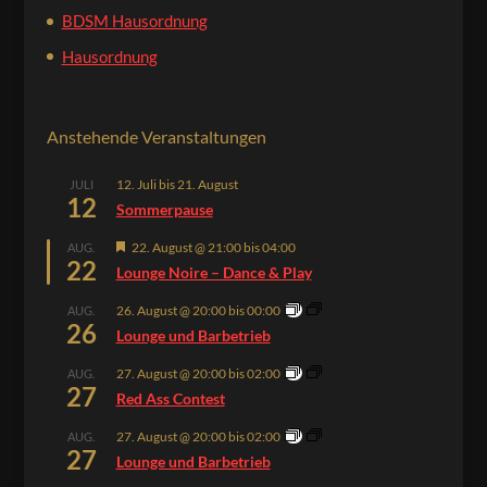
BDSM Hausordnung
Hausordnung
Anstehende Veranstaltungen
12. Juli
bis
21. August
JULI
12
Sommerpause
Hervorgehoben
22. August @ 21:00
bis
04:00
AUG.
22
Lounge Noire – Dance & Play
26. August @ 20:00
bis
00:00
AUG.
26
Lounge und Barbetrieb
27. August @ 20:00
bis
02:00
AUG.
27
Red Ass Contest
27. August @ 20:00
bis
02:00
AUG.
27
Lounge und Barbetrieb