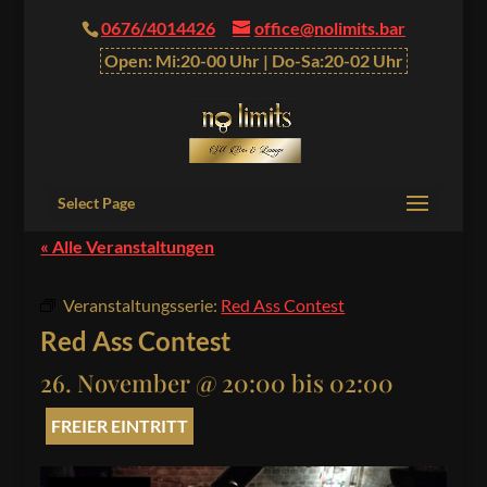
0676/4014426
office@nolimits.bar
Open: Mi:20-00 Uhr | Do-Sa:20-02 Uhr
Select Page
« Alle Veranstaltungen
Veranstaltungsserie:
Red Ass Contest
Red Ass Contest
26. November @ 20:00
bis
02:00
FREIER EINTRITT