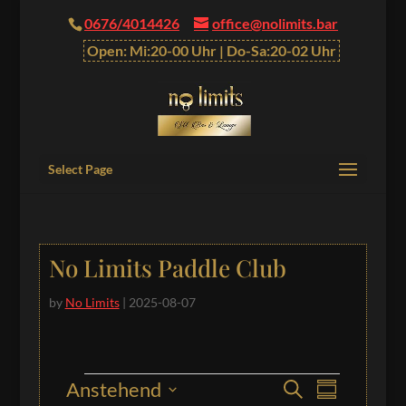
0676/4014426
office@nolimits.bar
Open: Mi:20-00 Uhr | Do-Sa:20-02 Uhr
Select Page
No Limits Paddle Club
by
No Limits
|
2025-08-07
Veranstaltungen
V
V
Anstehend
S
Z
e
e
u