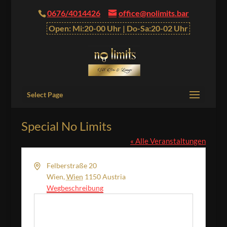
0676/4014426
office@nolimits.bar
Open: Mi:20-00 Uhr | Do-Sa:20-02 Uhr
Select Page
Special No Limits
« Alle Veranstaltungen
Adresse
Felberstraße 20
Wien
,
Wien
1150
Austria
Wegbeschreibung