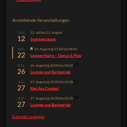
Anstehende Veranstaltungen
12. Juli
bis
21. August
JULI
12
Sommerpause
Hervorgehoben
22. August @ 21:00
bis
04:00
AUG.
22
Lounge Noire – Dance & Play
26. August @ 20:00
bis
00:00
AUG.
26
Lounge und Barbetrieb
27. August @ 20:00
bis
02:00
AUG.
27
Red Ass Contest
27. August @ 20:00
bis
02:00
AUG.
27
Lounge und Barbetrieb
Kalender anzeigen