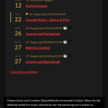
12. Juli
bis
21. August
JULI
12
Sommerpause
Hervorgehoben
22. August @ 21:00
bis
04:00
AUG.
22
Lounge Noire – Dance & Play
26. August @ 20:00
bis
00:00
AUG.
26
Lounge und Barbetrieb
27. August @ 20:00
bis
02:00
AUG.
27
Red Ass Contest
27. August @ 20:00
bis
02:00
AUG.
27
Lounge und Barbetrieb
Kalender anzeigen
Datenschutz und Cookies: Diese Website verwendet Cookies. Wenn du die
Website weiterhin nutzt, stimmst du der Verwendung von Cookies zu.