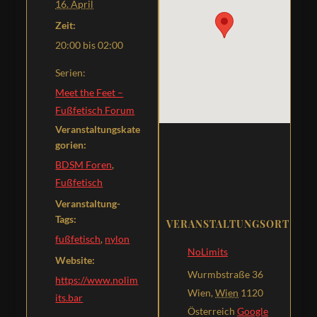
16. April
Zeit:
20:00 bis 02:00
Serien:
Meet the Feet –
Fußfetisch Forum
Veranstaltungskate
gorien:
BDSM Foren
,
Fußfetisch
Veranstaltung-
Tags:
VERANSTALTUNGSORT
fußfetisch
,
nylon
NoLimits
Website:
Wurmbstraße 36
https://www.nolim
Wien
,
Wien
1120
its.bar
Österreich
Google