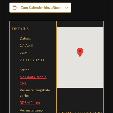
Zum Kalender hinzufügen
DETAILS
Datum:
17. April
Zeit:
20:00 bis 02:00
Serien:
No Limits Paddle
Club
Veranstaltungskate
gorie:
BDSM Foren
Veranstaltung-