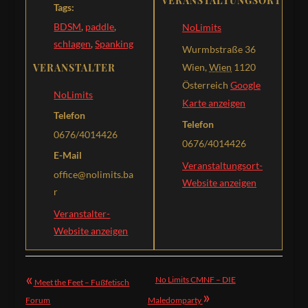
VERANSTALTUNGSORT
Tags:
BDSM
,
paddle
,
NoLimits
schlagen
,
Spanking
Wurmbstraße 36
VERANSTALTER
Wien
,
Wien
1120
Österreich
Google
NoLimits
Karte anzeigen
Telefon
Telefon
0676/4014426
0676/4014426
E-Mail
Veranstaltungsort-
office@nolimits.ba
Website anzeigen
r
Veranstalter-
Website anzeigen
«
No Limits CMNF – DIE
Meet the Feet – Fußfetisch
»
Forum
Maledomparty