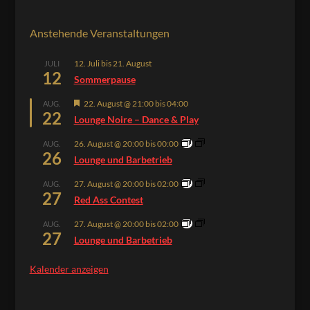
Anstehende Veranstaltungen
12. Juli
bis
21. August
JULI
12
Sommerpause
Hervorgehoben
22. August @ 21:00
bis
04:00
AUG.
22
Lounge Noire – Dance & Play
26. August @ 20:00
bis
00:00
AUG.
26
Lounge und Barbetrieb
27. August @ 20:00
bis
02:00
AUG.
27
Red Ass Contest
27. August @ 20:00
bis
02:00
AUG.
27
Lounge und Barbetrieb
Kalender anzeigen