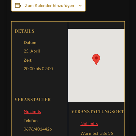
Zum Kalender hinzufügen
DETAILS
Datum:
25. April
Zeit:
20:00 bis 02:00
VERANSTALTER
VERANSTALTUNGSORT
NoLimits
Telefon
NoLimits
0676/4014426
Wurmbstraße 36