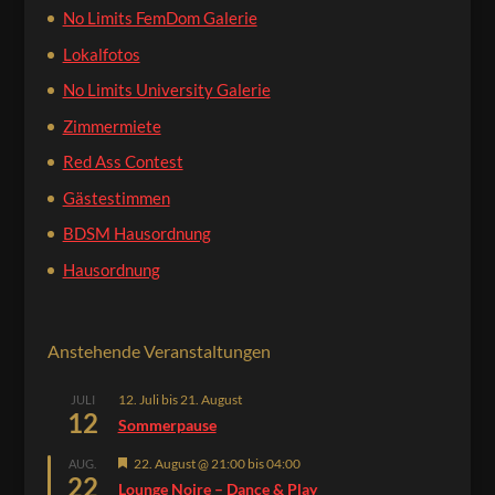
No Limits FemDom Galerie
Lokalfotos
No Limits University Galerie
Zimmermiete
Red Ass Contest
Gästestimmen
BDSM Hausordnung
Hausordnung
Anstehende Veranstaltungen
12. Juli
bis
21. August
JULI
12
Sommerpause
Hervorgehoben
22. August @ 21:00
bis
04:00
AUG.
22
Lounge Noire – Dance & Play