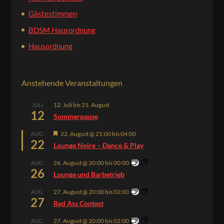
Gästestimmen
BDSM Hausordnung
Hausordnung
Anstehende Veranstaltungen
12. Juli
bis
21. August
JULI
12
Sommerpause
Hervorgehoben
22. August @ 21:00
bis
04:00
AUG.
22
Lounge Noire – Dance & Play
26. August @ 20:00
bis
00:00
AUG.
26
Lounge und Barbetrieb
27. August @ 20:00
bis
02:00
AUG.
27
Red Ass Contest
27. August @ 20:00
bis
02:00
AUG.