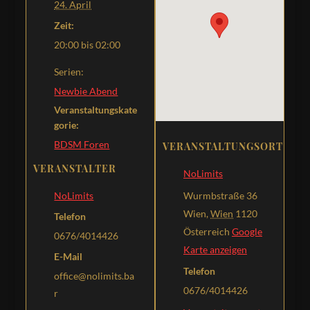
24. April
Zeit:
20:00 bis 02:00
Serien:
Newbie Abend
Veranstaltungskate
gorie:
BDSM Foren
VERANSTALTUNGSORT
VERANSTALTER
NoLimits
Wurmbstraße 36
NoLimits
Wien
,
Wien
1120
Telefon
Österreich
Google
0676/4014426
Karte anzeigen
E-Mail
Telefon
office@nolimits.ba
0676/4014426
r