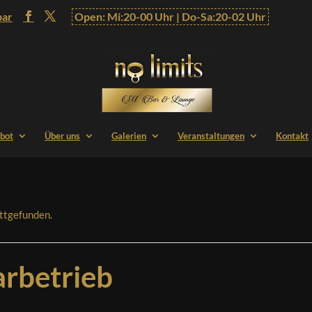
bar
Open: Mi:20-00 Uhr | Do-Sa:20-02 Uhr
bot
Über uns
Galerien
Veranstaltungen
Kontakt
attgefunden.
rbetrieb