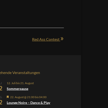
»
Red Ass Contest
ehende Veranstaltungen
12. Juli
bis
21. August
LI
2
Sommerpause
Hervorgehoben
22. August @ 21:00
bis
04:00
G.
2
Lounge Noire – Dance & Play