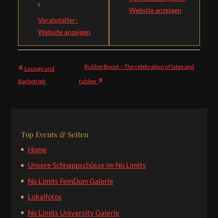
r
Website anzeigen
Veranstalter-
Website anzeigen
«
RubberBoost – The celebration of latex and
Lounge und
»
Barbetrieb
rubber
Top Events & Seiten
Home
Unsere Schnappschüsse im No Limits
No Limits FemDom Galerie
Lokalfotos
No Limits University Galerie