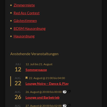
Zimmermiete
Red Ass Contest
Gästestimmen
BDSM Hausordnung
Hausordnung
Anstehende Veranstaltungen
12. Juli
bis
21. August
JULI
12
Sommerpause
Hervorgehoben
22. August @ 21:00
bis
04:00
AUG.
22
Lounge Noire – Dance & Play
26. August @ 20:00
bis
00:00
AUG.
26
Lounge und Barbetrieb
27. August @ 20:00
bis
02:00
AUG.