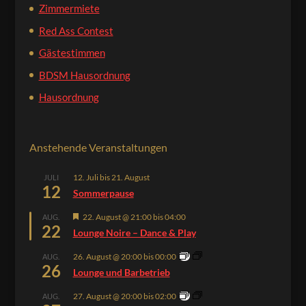
Zimmermiete
Red Ass Contest
Gästestimmen
BDSM Hausordnung
Hausordnung
Anstehende Veranstaltungen
12. Juli
bis
21. August
JULI
12
Sommerpause
Hervorgehoben
22. August @ 21:00
bis
04:00
AUG.
22
Lounge Noire – Dance & Play
26. August @ 20:00
bis
00:00
AUG.
26
Lounge und Barbetrieb
27. August @ 20:00
bis
02:00
AUG.