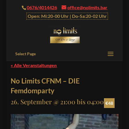
0676/4014426
office@nolimits.bar
Open: Mi:20-00 Uhr | Do-Sa:20-02 Uhr
Select Page
« Alle Veranstaltungen
No Limits CFNM – DIE
Femdomparty
26. September @ 21:00
bis
04:00
€48