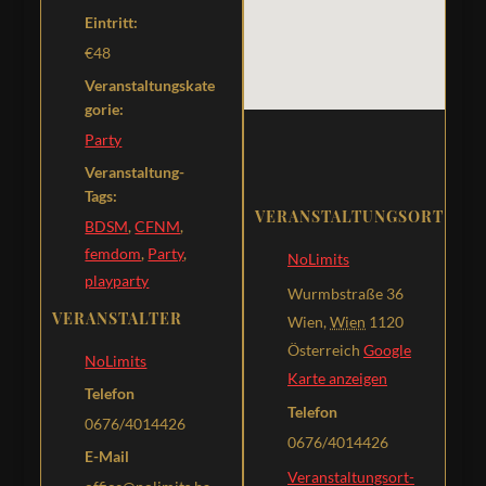
Eintritt:
€48
Veranstaltungskate
gorie:
Party
Veranstaltung-
Tags:
VERANSTALTUNGSORT
BDSM
,
CFNM
,
femdom
,
Party
,
NoLimits
playparty
Wurmbstraße 36
VERANSTALTER
Wien
,
Wien
1120
Österreich
Google
NoLimits
Karte anzeigen
Telefon
Telefon
0676/4014426
0676/4014426
E-Mail
Veranstaltungsort-