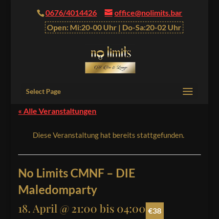
0676/4014426
office@nolimits.bar
Open: Mi:20-00 Uhr | Do-Sa:20-02 Uhr
Select Page
« Alle Veranstaltungen
Diese Veranstaltung hat bereits stattgefunden.
No Limits CMNF – DIE
Maledomparty
18. April @ 21:00
bis
04:00
€38