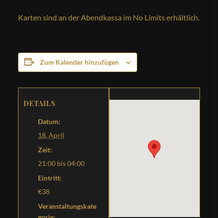
Karten sind an der Abendkassa im No Limits erhältlich.
Zum Kalender hinzufügen
DETAILS
Datum:
18. April
Zeit:
21:00 bis 04:00
Eintritt:
€38
Veranstaltungskate
gorie: