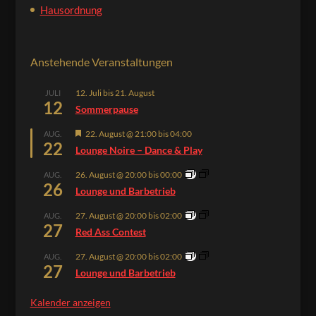
Hausordnung
Anstehende Veranstaltungen
12. Juli
bis
21. August
JULI
12
Sommerpause
Hervorgehoben
22. August @ 21:00
bis
04:00
AUG.
22
Lounge Noire – Dance & Play
26. August @ 20:00
bis
00:00
AUG.
26
Lounge und Barbetrieb
27. August @ 20:00
bis
02:00
AUG.
27
Red Ass Contest
27. August @ 20:00
bis
02:00
AUG.
27
Lounge und Barbetrieb
Kalender anzeigen