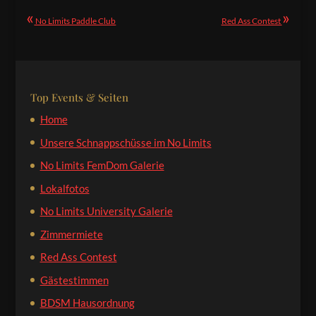
«
»
No Limits Paddle Club
Red Ass Contest
Top Events & Seiten
Home
Unsere Schnappschüsse im No Limits
No Limits FemDom Galerie
Lokalfotos
No Limits University Galerie
Zimmermiete
Red Ass Contest
Gästestimmen
BDSM Hausordnung