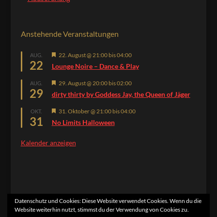
Anstehende Veranstaltungen
Hervorgehoben
22. August @ 21:00
bis
04:00
AUG.
22
Lounge Noire – Dance & Play
Hervorgehoben
29. August @ 20:00
bis
02:00
AUG.
29
dirty thirty by Goddess Jay, the Queen of Jäger
Hervorgehoben
31. Oktober @ 21:00
bis
04:00
OKT.
31
No Limits Halloween
Kalender anzeigen
Datenschutz und Cookies: Diese Website verwendet Cookies. Wenn du die
Website weiterhin nutzt, stimmst du der Verwendung von Cookies zu.