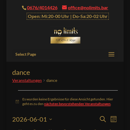
0676/4014426
office@nolimits.bar
Open: Mi:20-00 Uhr | Do-Sa:20-02 Uhr
Select Page
dance
Veranstaltungen
dance
Veranstaltungen
Es wurden keine Ergebnisse für diese Ansicht gefunden. Hier
Hinweis
geht es zu den
nächsten bevorstehenden Veranstaltungen
.
Veranstalt
Verans
2026-06-01
Suche
Monat
Ansich
Suche
Datum
Naviga