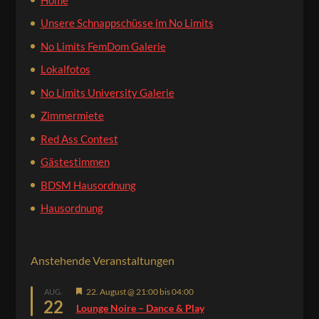
Unsere Schnappschüsse im No Limits
No Limits FemDom Galerie
Lokalfotos
No Limits University Galerie
Zimmermiete
Red Ass Contest
Gästestimmen
BDSM Hausordnung
Hausordnung
Anstehende Veranstaltungen
Hervorgehoben
22. August @ 21:00
bis
04:00
AUG.
22
Lounge Noire – Dance & Play