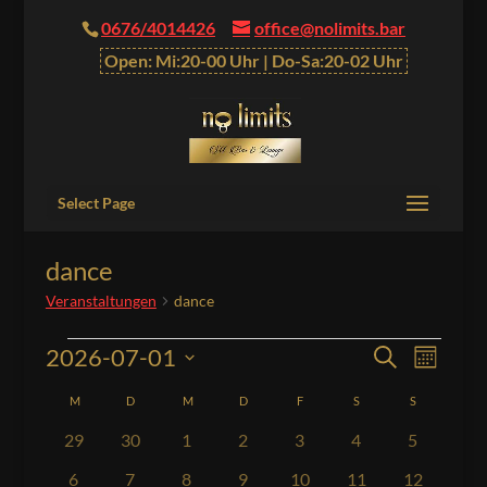
0676/4014426
office@nolimits.bar
Open: Mi:20-00 Uhr | Do-Sa:20-02 Uhr
Select Page
dance
Veranstaltungen
dance
Veranstaltungen
Veranstalt
Verans
2026-07-01
Suche
Monat
Ansich
Suche
Datum
Naviga
Kalender
M
MONTAG
D
DIENSTAG
M
MITTWOCH
D
DONNERSTAG
F
FREITAG
S
SAMSTAG
S
SONNTAG
und
wählen.
von
Ansichten,
0
0
0
0
0
0
0
29
30
1
2
3
4
5
Veranstaltungen
Navigation
Veranstaltungen
Veranstaltungen
Veranstaltungen
Veranstaltungen
Veranstaltungen
Veranstaltungen
Veranstal
hat
0
0
0
0
0
1
0
6
7
8
9
10
11
12