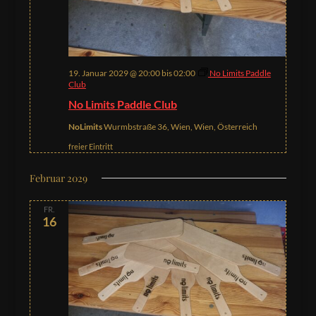
19. Januar 2029 @ 20:00
bis
02:00
No Limits Paddle
Club
No Limits Paddle Club
NoLimits
Wurmbstraße 36, Wien, Wien, Österreich
freier Eintritt
Februar 2029
FR.
16