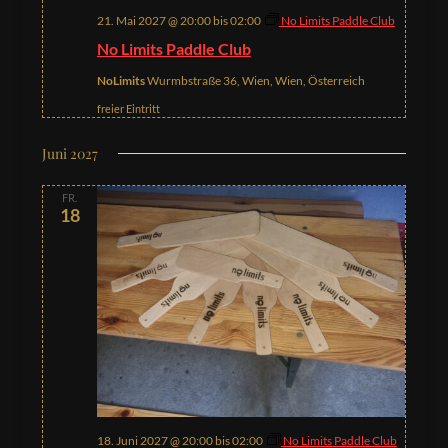
21. Mai 2027 @ 20:00
bis
02:00
No Limits Paddle Club
No Limits Paddle Club
NoLimits
Wurmbstraße 36, Wien, Wien, Österreich
freier Eintritt
Juni 2027
FR.
18
18. Juni 2027 @ 20:00
bis
02:00
No Limits Paddle Club