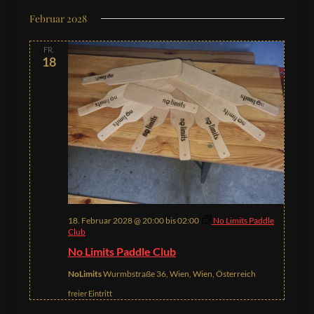
Februar 2028
FR.
18
18. Februar 2028 @ 20:00
bis
02:00
No Limits Paddle
Club
No Limits Paddle Club
NoLimits
Wurmbstraße 36, Wien, Wien, Österreich
freier Eintritt