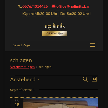
0676/4014426
office@nolimits.bar
Open: Mi:20-00 Uhr | Do-Sa:20-02 Uhr
Select Page
schlagen
Veranstaltungen
schlagen
Veranstaltungen
Veranstalt
Verans
Anstehend
Suche
Liste
Ansich
Suche
Datum
Naviga
September 2026
und
wählen.
Ansichten,
FR.
Navigation
18