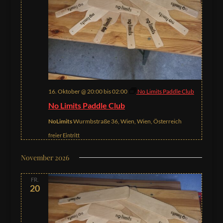
16. Oktober @ 20:00
bis
02:00
No Limits Paddle Club
No Limits Paddle Club
NoLimits
Wurmbstraße 36, Wien, Wien, Österreich
freier Eintritt
November 2026
FR.
20