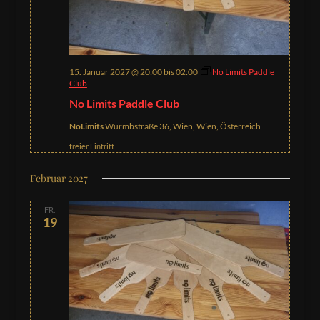
15. Januar 2027 @ 20:00
bis
02:00
No Limits Paddle
Club
No Limits Paddle Club
NoLimits
Wurmbstraße 36, Wien, Wien, Österreich
freier Eintritt
Februar 2027
FR.
19