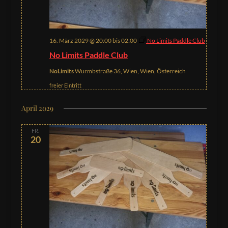
16. März 2029 @ 20:00
bis
02:00
No Limits Paddle Club
No Limits Paddle Club
NoLimits
Wurmbstraße 36, Wien, Wien, Österreich
freier Eintritt
April 2029
FR.
20