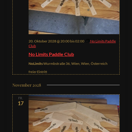
20. Oktober 2028 @ 20:00
bis
02:00
No Limits Paddle
Club
No Limits Paddle Club
NoLimits
Wurmbstraße 36, Wien, Wien, Österreich
freier Eintritt
November 2028
FR.
17