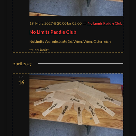
19. März 2027 @ 20:00
bis
02:00
No Limits Paddle Club
No Limits Paddle Club
NoLimits
Wurmbstraße 36, Wien, Wien, Österreich
freier Eintritt
April 2027
FR.
16