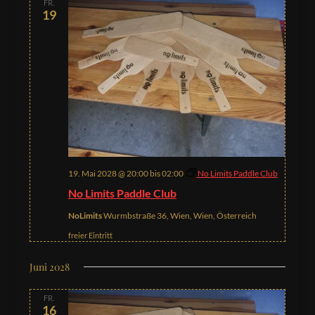
FR.
19
19. Mai 2028 @ 20:00
bis
02:00
No Limits Paddle Club
No Limits Paddle Club
NoLimits
Wurmbstraße 36, Wien, Wien, Österreich
freier Eintritt
Juni 2028
FR.
16