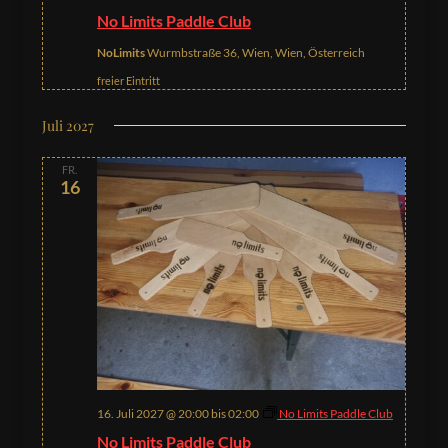
No Limits Paddle Club
NoLimits
Wurmbstraße 36, Wien, Wien, Österreich
freier Eintritt
Juli 2027
FR.
16
16. Juli 2027 @ 20:00
bis
02:00
No Limits Paddle Club
No Limits Paddle Club