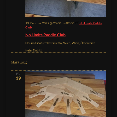
19. Februar 2027 @ 20:00
bis
02:00
No Limits Paddle
Club
No Limits Paddle Club
NoLimits
Wurmbstraße 36, Wien, Wien, Österreich
freier Eintritt
März 2027
FR.
19