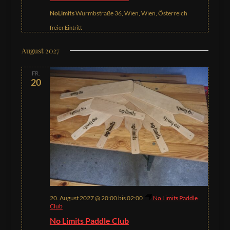
NoLimits
Wurmbstraße 36, Wien, Wien, Österreich
freier Eintritt
August 2027
FR.
20
20. August 2027 @ 20:00
bis
02:00
No Limits Paddle
Club
No Limits Paddle Club