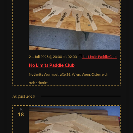
21. Juli 2028 @ 20:00
bis
02:00
No Limits Paddle Club
No Limits Paddle Club
NoLimits
Wurmbstraße 36, Wien, Wien, Österreich
freier Eintritt
August 2028
FR.
18