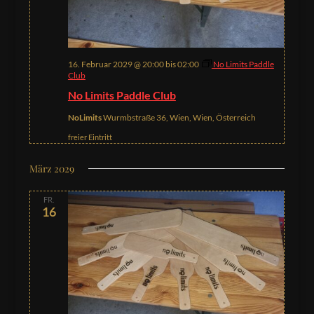
16. Februar 2029 @ 20:00
bis
02:00
No Limits Paddle
Club
No Limits Paddle Club
NoLimits
Wurmbstraße 36, Wien, Wien, Österreich
freier Eintritt
März 2029
FR.
16