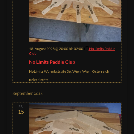
18. August 2028 @ 20:00
bis
02:00
No Limits Paddle
Club
No Limits Paddle Club
NoLimits
Wurmbstraße 36, Wien, Wien, Österreich
freier Eintritt
September 2028
FR.
15