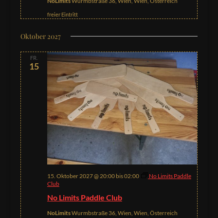
NoLimits
Wurmbstraße 36, Wien, Wien, Österreich
freier Eintritt
Oktober 2027
FR.
15
15. Oktober 2027 @ 20:00
bis
02:00
No Limits Paddle
Club
No Limits Paddle Club
NoLimits
Wurmbstraße 36, Wien, Wien, Österreich