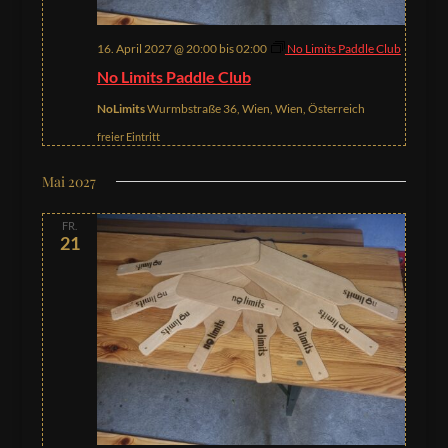
16. April 2027 @ 20:00
bis
02:00
No Limits Paddle Club
No Limits Paddle Club
NoLimits
Wurmbstraße 36, Wien, Wien, Österreich
freier Eintritt
Mai 2027
FR.
21