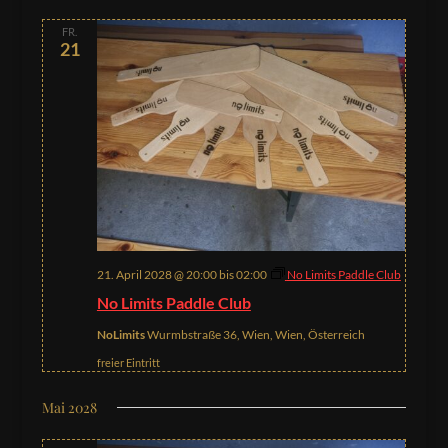
FR.
21
21. April 2028 @ 20:00
bis
02:00
No Limits Paddle Club
No Limits Paddle Club
NoLimits
Wurmbstraße 36, Wien, Wien, Österreich
freier Eintritt
Mai 2028