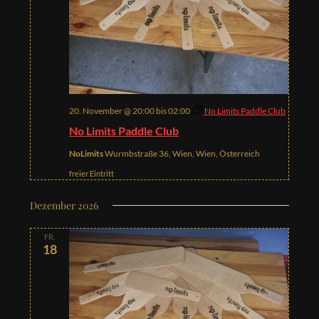
20. November @ 20:00
bis
02:00
No Limits Paddle Club
No Limits Paddle Club
NoLimits
Wurmbstraße 36, Wien, Wien, Österreich
freier Eintritt
Dezember 2026
FR.
18