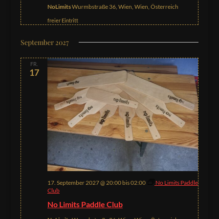
NoLimits
Wurmbstraße 36, Wien, Wien, Österreich
freier Eintritt
September 2027
FR.
17
17. September 2027 @ 20:00
bis
02:00
No Limits Paddle
Club
No Limits Paddle Club