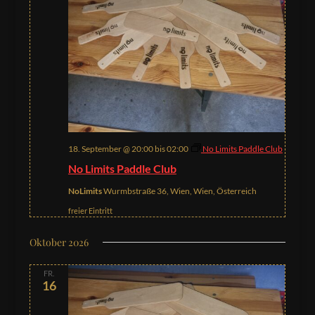
18. September @ 20:00
bis
02:00
No Limits Paddle Club
No Limits Paddle Club
NoLimits
Wurmbstraße 36, Wien, Wien, Österreich
freier Eintritt
Oktober 2026
FR.
16