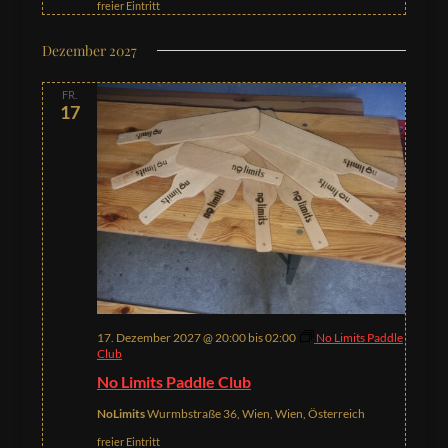
freier Eintritt
Dezember 2027
FR.
17
17. Dezember 2027 @ 20:00
bis
02:00
No Limits Paddle
Club
No Limits Paddle Club
NoLimits
Wurmbstraße 36, Wien, Wien, Österreich
freier Eintritt