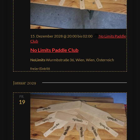
15. Dezember 2028 @ 20:00
bis
02:00
No Limits Paddle
Club
No Limits Paddle Club
NoLimits
Wurmbstraße 36, Wien, Wien, Österreich
freier Eintritt
Januar 2029
FR.
19