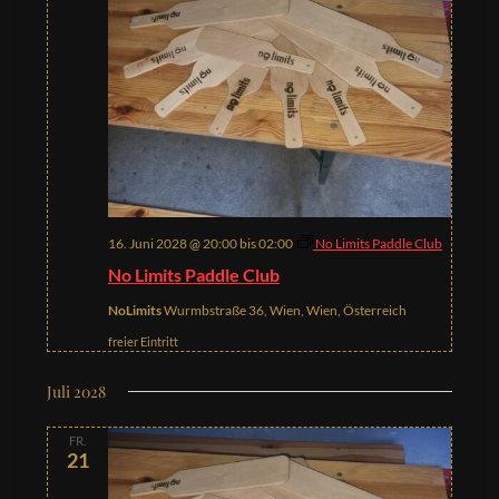
16. Juni 2028 @ 20:00
bis
02:00
No Limits Paddle Club
No Limits Paddle Club
NoLimits
Wurmbstraße 36, Wien, Wien, Österreich
freier Eintritt
Juli 2028
FR.
21