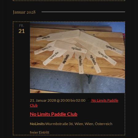
Januar 2028
FR.
21
21. Januar 2028 @ 20:00
bis
02:00
No Limits Paddle
Club
No Limits Paddle Club
NoLimits
Wurmbstraße 36, Wien, Wien, Österreich
freier Eintritt