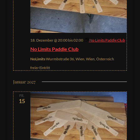
18. Dezember @ 20:00
bis
02:00
No Limits Paddle Club
No Limits Paddle Club
NoLimits
Wurmbstraße 36, Wien, Wien, Österreich
freier Eintritt
Januar 2027
FR.
15