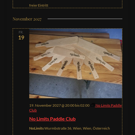
freier Eintritt
November 2027
FR.
19
19. November 2027 @ 20:00
bis
02:00
No Limits Paddle
Club
No Limits Paddle Club
NoLimits
Wurmbstraße 36, Wien, Wien, Österreich