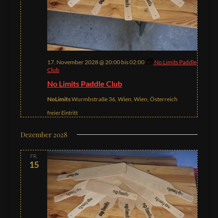
17. November 2028 @ 20:00
bis
02:00
No Limits Paddle
Club
No Limits Paddle Club
NoLimits
Wurmbstraße 36, Wien, Wien, Österreich
freier Eintritt
Dezember 2028
FR.
15