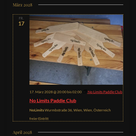
März 2028
FR.
17
17. März 2028 @ 20:00
bis
02:00
No Limits Paddle Club
No Limits Paddle Club
NoLimits
Wurmbstraße 36, Wien, Wien, Österreich
freier Eintritt
April 2028