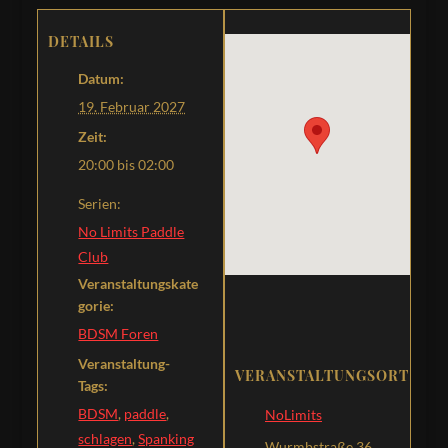
DETAILS
Datum:
19. Februar 2027
Zeit:
20:00 bis 02:00
Serien:
No Limits Paddle
Club
Veranstaltungskate
gorie:
BDSM Foren
Veranstaltung-
VERANSTALTUNGSORT
Tags:
BDSM
,
paddle
,
NoLimits
schlagen
,
Spanking
Wurmbstraße 36