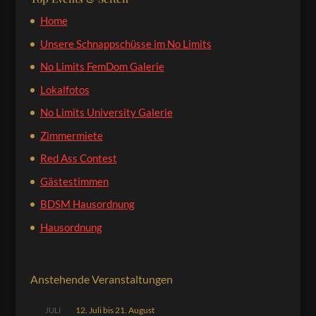
Home
Unsere Schnappschüsse im No Limits
No Limits FemDom Galerie
Lokalfotos
No Limits University Galerie
Zimmermiete
Red Ass Contest
Gästestimmen
BDSM Hausordnung
Hausordnung
Anstehende Veranstaltungen
12. Juli
bis
21. August
JULI