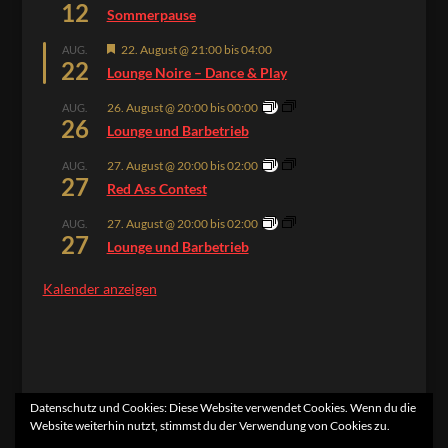
12
Sommerpause
Hervorgehoben
22. August @ 21:00
bis
04:00
AUG.
22
Lounge Noire – Dance & Play
26. August @ 20:00
bis
00:00
AUG.
26
Lounge und Barbetrieb
27. August @ 20:00
bis
02:00
AUG.
27
Red Ass Contest
27. August @ 20:00
bis
02:00
AUG.
27
Lounge und Barbetrieb
Kalender anzeigen
Datenschutz und Cookies: Diese Website verwendet Cookies. Wenn du die
Website weiterhin nutzt, stimmst du der Verwendung von Cookies zu.
Home
Kontakt
Impressum
Datenschutzerklärung