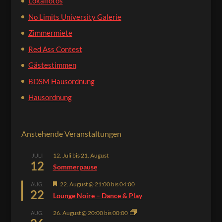
Lokalfotos
No Limits University Galerie
Zimmermiete
Red Ass Contest
Gästestimmen
BDSM Hausordnung
Hausordnung
Anstehende Veranstaltungen
12. Juli
bis
21. August
JULI
12
Sommerpause
Hervorgehoben
22. August @ 21:00
bis
04:00
AUG.
22
Lounge Noire – Dance & Play
26. August @ 20:00
bis
00:00
AUG.