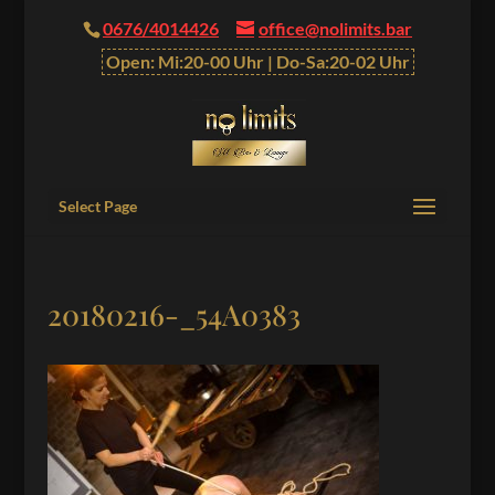
0676/4014426
office@nolimits.bar
Open: Mi:20-00 Uhr | Do-Sa:20-02 Uhr
Select Page
20180216-_54A0383