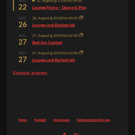
Hervorgehoben
22. August @ 21:00
bis
04:00
AUG.
22
Lounge Noire – Dance & Play
26. August @ 20:00
bis
00:00
AUG.
26
Lounge und Barbetrieb
27. August @ 20:00
bis
02:00
AUG.
27
Red Ass Contest
27. August @ 20:00
bis
02:00
AUG.
27
Lounge und Barbetrieb
Kalender anzeigen
Home
Kontakt
Impressum
Datenschutzerklärung