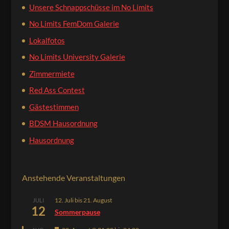
Unsere Schnappschüsse im No Limits
No Limits FemDom Galerie
Lokalfotos
No Limits University Galerie
Zimmermiete
Red Ass Contest
Gästestimmen
BDSM Hausordnung
Hausordnung
Anstehende Veranstaltungen
12. Juli
bis
21. August
JULI
12
Sommerpause