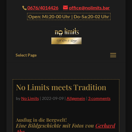
0676/4014426
office@nolimits.bar
Open: Mi:20-00 Uhr | Do-Sa:20-02 Uhr
Select Page
No Limits meets Tradition
by
No Limits
|
2022-09-09
|
Allgemein
|
3 comments
Ausflug in die Bergwelt!
Eine Bildgeschichte mit Fotos von
Gerhard
Aba
.