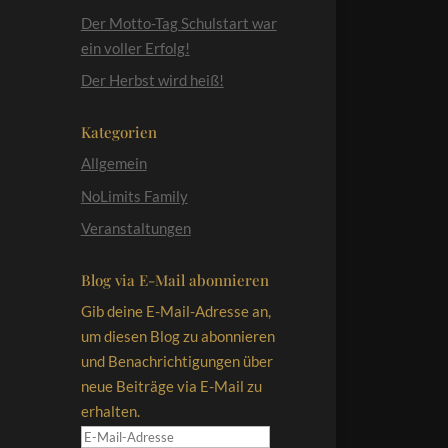
Der Motto-Tag Schulstart war
ein voller Erfolg!
Der Herbst wird heiß!
Kategorien
Allgemein
NoLimits Family
Veranstaltungen
Blog via E-Mail abonnieren
Gib deine E-Mail-Adresse an,
um diesen Blog zu abonnieren
und Benachrichtigungen über
neue Beiträge via E-Mail zu
erhalten.
E-