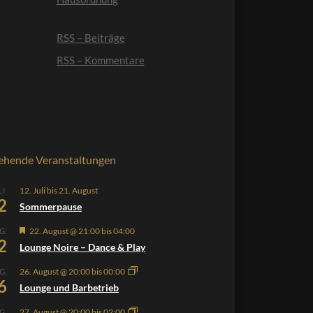
RSS – Beiträge
RSS – Kommentare
ehende Veranstaltungen
12. Juli
bis
21. August
LI
2
Sommerpause
Hervorgehoben
22. August @ 21:00
bis
04:00
G.
2
Lounge Noire – Dance & Play
26. August @ 20:00
bis
00:00
G.
6
Lounge und Barbetrieb
27. August @ 20:00
bis
02:00
G.