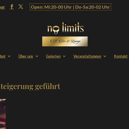
bar
Open: Mi:20-00 Uhr | Do-Sa:20-02 Uhr
bot
Über uns
Galerien
Veranstaltungen
Kontakt
steigerung geführt