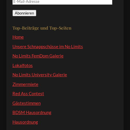
E-
Mail-
Abonnieren
Adresse
Top-Beiträge und Top-Seiten
Home
Unsere Schnappschüsse im No Limits
No Limits FemDom Galerie
Lokalfotos
No Limits University Galerie
Zimmermiete
Red Ass Contest
Gästestimmen
BDSM Hausordnung
Hausordnung