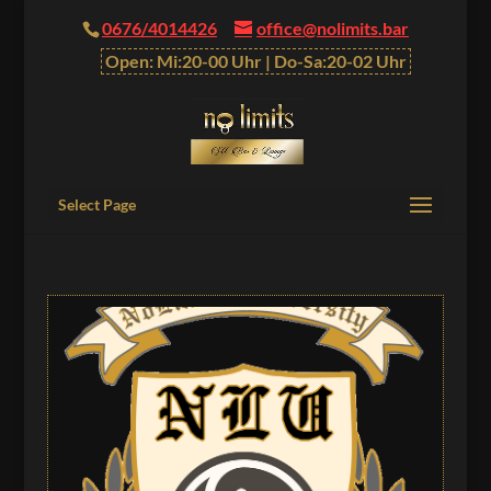
0676/4014426
office@nolimits.bar
Open: Mi:20-00 Uhr | Do-Sa:20-02 Uhr
Select Page