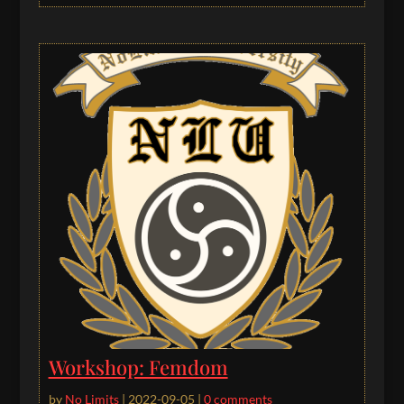
Workshop: Femdom
by
No Limits
|
2022-09-05
|
0 comments