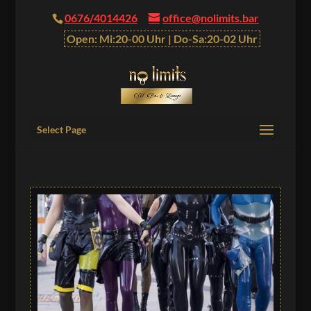
0676/4014426
office@nolimits.bar
Open: Mi:20-00 Uhr | Do-Sa:20-02 Uhr
Select Page