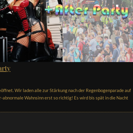
arty
eöffnet. Wir laden alle zur Stärkung nach der Regenbogenparade auf
r-abnormale Wahnsinn erst so richtig! Es wird bis spät in die Nacht