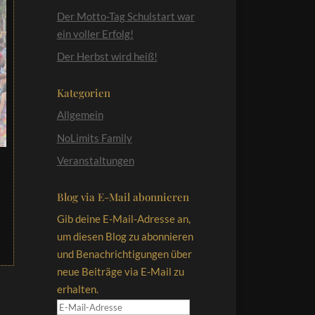
Der Motto-Tag Schulstart war
ein voller Erfolg!
Der Herbst wird heiß!
Kategorien
Allgemein
NoLimits Family
Veranstaltungen
Blog via E-Mail abonnieren
Gib deine E-Mail-Adresse an,
um diesen Blog zu abonnieren
und Benachrichtigungen über
neue Beiträge via E-Mail zu
erhalten.
E-