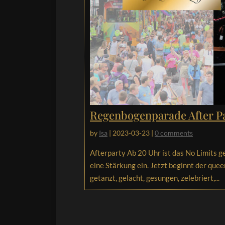
Regenbogenparade After P
by
Isa
|
2023-03-23
|
0 comments
Afterparty Ab 20 Uhr ist das No Limits g
eine Stärkung ein. Jetzt beginnt der quee
getanzt, gelacht, gesungen, zelebriert,...