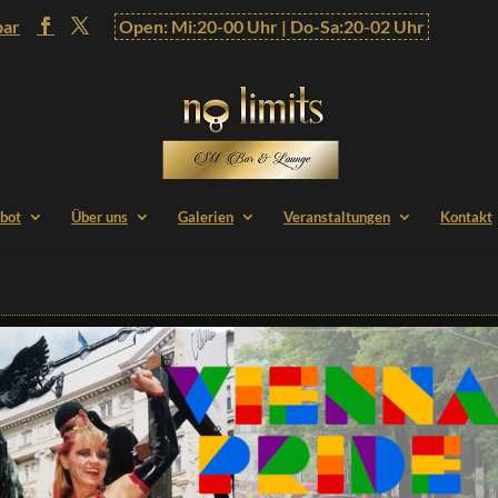
bar
Open: Mi:20-00 Uhr | Do-Sa:20-02 Uhr
bot
Über uns
Galerien
Veranstaltungen
Kontakt