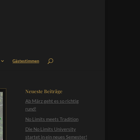
Gästestimmen
Neueste Beiträge
Ab März geht es so richtig
rund!
No Limits meets Tradition
Die No Limits University
startet in ein neues Semester!