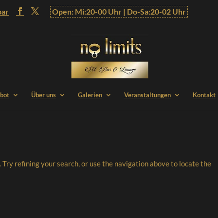
bar
Open: Mi:20-00 Uhr | Do-Sa:20-02 Uhr
bot
Über uns
Galerien
Veranstaltungen
Kontakt
Try refining your search, or use the navigation above to locate the