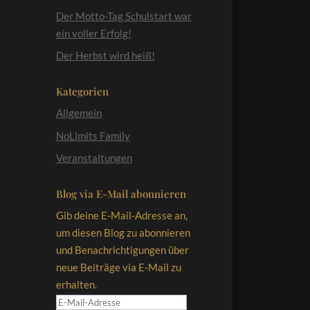
Der Motto-Tag Schulstart war
ein voller Erfolg!
Der Herbst wird heiß!
Kategorien
Allgemein
NoLimits Family
Veranstaltungen
Blog via E-Mail abonnieren
Gib deine E-Mail-Adresse an,
um diesen Blog zu abonnieren
und Benachrichtigungen über
neue Beiträge via E-Mail zu
erhalten.
E-