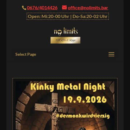
0676/4014426
office@nolimits.bar
Open: Mi:20-00 Uhr | Do-Sa:20-02 Uhr
Select Page