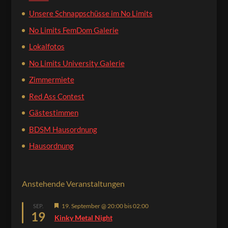
Unsere Schnappschüsse im No Limits
No Limits FemDom Galerie
Lokalfotos
No Limits University Galerie
Zimmermiete
Red Ass Contest
Gästestimmen
BDSM Hausordnung
Hausordnung
Anstehende Veranstaltungen
Hervorgehoben
19. September @ 20:00
bis
02:00
SEP.
19
Kinky Metal Night