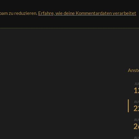
pam zu reduzieren.
Erfahre, wie deine Kommentardaten verarbeitet
Anst
JU
1
AU
2
AU
2
AU