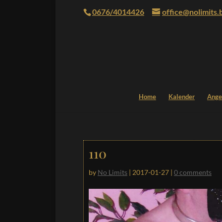
0676/4014426
office@nolimits.
Home
Kalender
Ange
110
by
No Limits
|
2017-01-27
|
0 comments