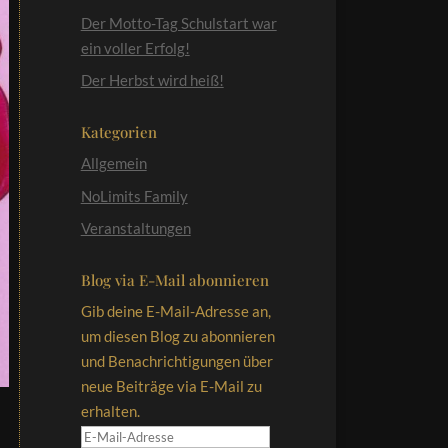
Der Motto-Tag Schulstart war
ein voller Erfolg!
Der Herbst wird heiß!
Kategorien
Allgemein
NoLimits Family
Veranstaltungen
Blog via E-Mail abonnieren
Gib deine E-Mail-Adresse an,
um diesen Blog zu abonnieren
und Benachrichtigungen über
neue Beiträge via E-Mail zu
erhalten.
E-