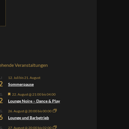
ehende Veranstaltungen
12. Juli
bis
21. August
LI
2
Sommerpause
Hervorgehoben
22. August @ 21:00
bis
04:00
G.
2
Lounge Noire – Dance & Play
26. August @ 20:00
bis
00:00
G.
6
Lounge und Barbetrieb
27. August @ 20:00
bis
02:00
G.