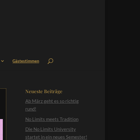
Gästestimmen
Neueste Beiträge
Ab März geht es so richtig
rund!
No Limits meets Tradition
Die No Limits University
startet in ein neues Semester!