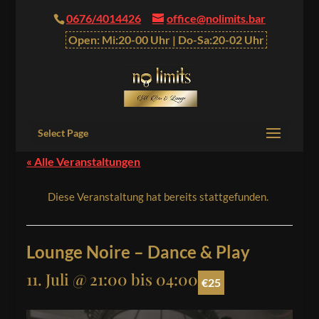
0676/4014426
office@nolimits.bar
Open: Mi:20-00 Uhr | Do-Sa:20-02 Uhr
Select Page
« Alle Veranstaltungen
Diese Veranstaltung hat bereits stattgefunden.
Lounge Noire – Dance & Play
11. Juli @ 21:00
bis
04:00
€25