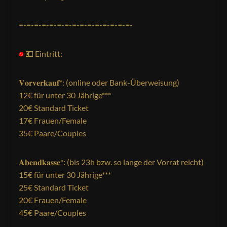
=-=-=-=-=-=-=-=-=-=-=-=-=-=-=-
💶 Eintritt:
𝐕𝐨𝐫𝐯𝐞𝐫𝐤𝐚𝐮𝐟*: (online oder Bank-Überweisung)
12€ für unter 30 Jährige***
20€ Standard Ticket
17€ Frauen/Female
35€ Paare/Couples
𝐀𝐛𝐞𝐧𝐝𝐤𝐚𝐬𝐬𝐞*: (bis 23h bzw. so lange der Vorrat reicht)
15€ für unter 30 Jährige***
25€ Standard Ticket
20€ Frauen/Female
45€ Paare/Couples