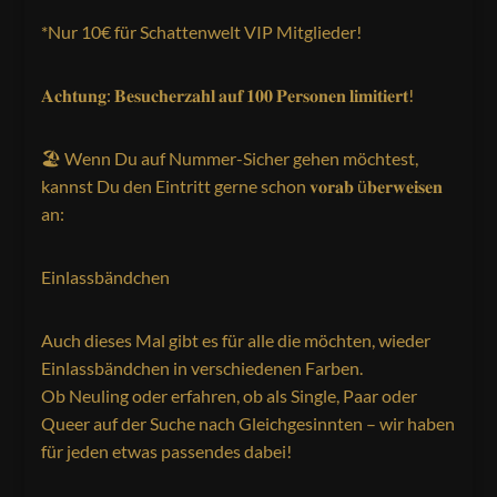
*Nur 10€ für Schattenwelt VIP Mitglieder!
𝐀𝐜𝐡𝐭𝐮𝐧𝐠: 𝐁𝐞𝐬𝐮𝐜𝐡𝐞𝐫𝐳𝐚𝐡𝐥 𝐚𝐮𝐟 𝟏𝟎𝟎 𝐏𝐞𝐫𝐬𝐨𝐧𝐞𝐧 𝐥𝐢𝐦𝐢𝐭𝐢𝐞𝐫𝐭!
🏖️ Wenn Du auf Nummer-Sicher gehen möchtest,
kannst Du den Eintritt gerne schon 𝐯𝐨𝐫𝐚𝐛 ü𝐛𝐞𝐫𝐰𝐞𝐢𝐬𝐞𝐧
an:
Einlassbändchen
Auch dieses Mal gibt es für alle die möchten, wieder
Einlassbändchen in verschiedenen Farben.
Ob Neuling oder erfahren, ob als Single, Paar oder
Queer auf der Suche nach Gleichgesinnten – wir haben
für jeden etwas passendes dabei!