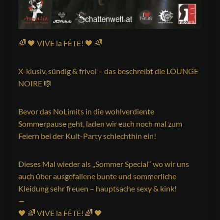
🌈 🖤 VIVE la FÊTE! 🖤 🌈
X-klusiv, sündig & frivol – das beschreibt die LOUNGE
NOIRE 🎼
Bevor das NoLimits in die wohlverdiente
Sommerpause geht, laden wir euch noch mal zum
Feiern bei der Kult-Party schlechthin ein!
Dieses Mal wieder als „Sommer Special“ wo wir uns
auch über ausgefallene bunte und sommerliche
Kleidung sehr freuen – hauptsache sexy & kink!
—
🖤 🌈 VIVE la FÊTE! 🌈 🖤