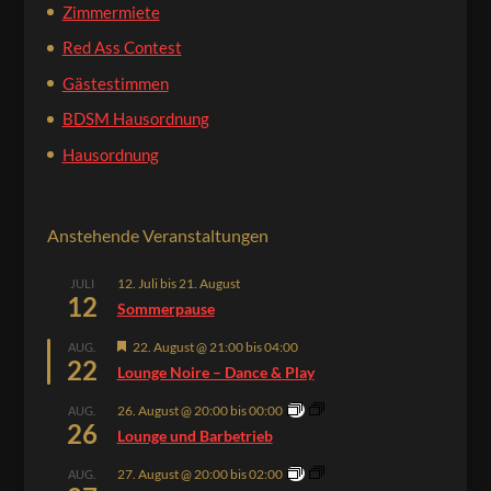
Zimmermiete
Red Ass Contest
Gästestimmen
BDSM Hausordnung
Hausordnung
Anstehende Veranstaltungen
12. Juli
bis
21. August
JULI
12
Sommerpause
Hervorgehoben
22. August @ 21:00
bis
04:00
AUG.
22
Lounge Noire – Dance & Play
26. August @ 20:00
bis
00:00
AUG.
26
Lounge und Barbetrieb
27. August @ 20:00
bis
02:00
AUG.