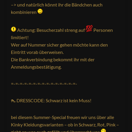
–> und natürlich könnt ihr die Bändchen auch
kombinieren
Achtung: Besucherzahl streng auf
Personen
limitiert!
Wer auf Nummer sicher gehen möchte kann den
Eintritt vorab überweisen.
Die Bankverbindung bekommt ihr mit der
Anmeldungsbestätigung.
=-=-=-=-=-=-=-=-=-=-=-=-=-=-=-
👠 DRESSCODE: Schwarz ist kein Muss!
bei diesem Summer-Special freuen wir uns über alle
Kinky Kleidungsvarianten – ob in Schwarz, Rot, Pink –
zieht an was euch gefällt und überrascht uns