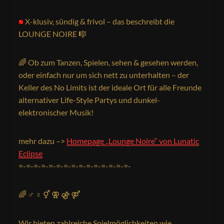
X-klusiv, sündig & frivol – das beschreibt die
LOUNGE NOIRE
🎼
🌈 Ob zum Tanzen, Spielen, sehen & gesehen werden,
oder einfach nur um sich nett zu unterhalten – der
Keller des No Limits ist der ideale Ort für alle Freunde
alternativer Life-Style Partys und dunkel-
elektronischer Musik!
mehr dazu –>
Homepage „Lounge Noire“ von Lunatic
Eclipse
=-=-=-=-=-=-=-=-=-=-=-=-=-=-=-
🌈
♂ ♀ ⚥ ⚢ ⚣ ⚤
Wir bieten zahlreiche Spielmöglichkeiten wie