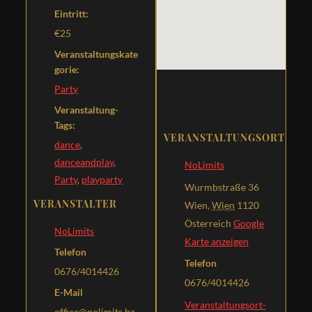
Eintritt:
€25
Veranstaltungskate
gorie:
Party
Veranstaltung-
Tags:
VERANSTALTUNGSORT
dance
,
danceandplay
,
NoLimits
Party
,
playparty
Wurmbstraße 36
VERANSTALTER
Wien
,
Wien
1120
Österreich
Google
NoLimits
Karte anzeigen
Telefon
Telefon
0676/4014426
0676/4014426
E-Mail
Veranstaltungsort-
office@nolimits.ba