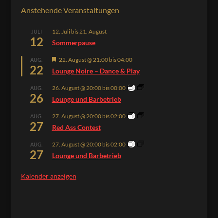
Anstehende Veranstaltungen
12. Juli
bis
21. August
JULI
12
Sommerpause
Hervorgehoben
22. August @ 21:00
bis
04:00
AUG.
22
Lounge Noire – Dance & Play
26. August @ 20:00
bis
00:00
AUG.
26
Lounge und Barbetrieb
27. August @ 20:00
bis
02:00
AUG.
27
Red Ass Contest
27. August @ 20:00
bis
02:00
AUG.
27
Lounge und Barbetrieb
Kalender anzeigen