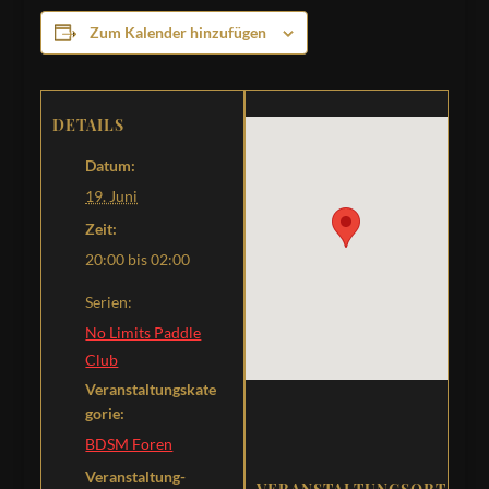
Zum Kalender hinzufügen
DETAILS
Datum:
19. Juni
Zeit:
20:00 bis 02:00
Serien:
No Limits Paddle
Club
Veranstaltungskate
gorie:
BDSM Foren
Veranstaltung-