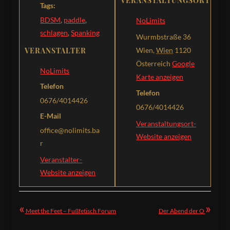
VERANSTALTUNGSORT
Tags:
BDSM
,
paddle
,
NoLimits
schlagen
,
Spanking
Wurmbstraße 36
VERANSTALTER
Wien
,
Wien
1120
Österreich
Google
NoLimits
Karte anzeigen
Telefon
Telefon
0676/4014426
0676/4014426
E-Mail
Veranstaltungsort-
office@nolimits.ba
Website anzeigen
r
Veranstalter-
Website anzeigen
«
»
Meet the Feet – Fußfetisch Forum
Der Abend der O