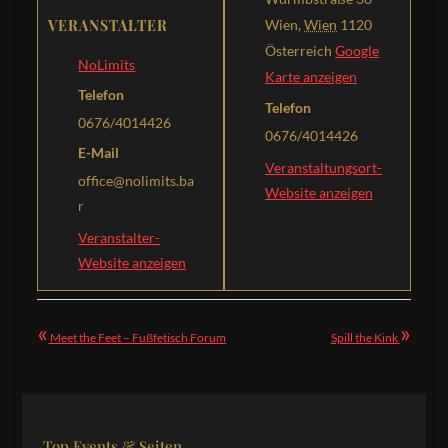
VERANSTALTER
Wien
,
Wien
1120
Österreich
Google
NoLimits
Karte anzeigen
Telefon
Telefon
0676/4014426
0676/4014426
E-Mail
Veranstaltungsort-
office@nolimits.ba
Website anzeigen
r
Veranstalter-
Website anzeigen
«
»
Meet the Feet – Fußfetisch Forum
Spill the Kink
Top Events & Seiten