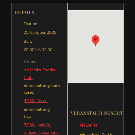
DETAILS
Datum:
20. Oktober 2028
Zeit:
20:00 bis 02:00
Serien:
No Limits Paddle
Club
Veranstaltungskate
gorie:
BDSM Foren
Veranstaltung-
VERANSTALTUNGSORT
Tags:
BDSM
,
paddle
,
NoLimits
schlagen
,
Spanking
Wurmbstraße 36