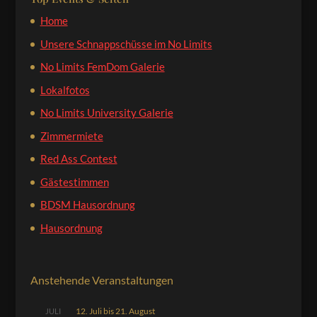
Home
Unsere Schnappschüsse im No Limits
No Limits FemDom Galerie
Lokalfotos
No Limits University Galerie
Zimmermiete
Red Ass Contest
Gästestimmen
BDSM Hausordnung
Hausordnung
Anstehende Veranstaltungen
12. Juli
bis
21. August
JULI