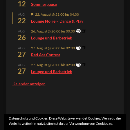
12
Sommerpause
Hervorgehoben
22. August @ 21:00
bis
04:00
AUG.
22
Lounge Noire – Dance & Play
26. August @ 20:00
bis
00:00
AUG.
26
Lounge und Barbetrieb
27. August @ 20:00
bis
02:00
AUG.
27
Red Ass Contest
27. August @ 20:00
bis
02:00
AUG.
27
Lounge und Barbetrieb
Kalender anzeigen
Datenschutz und Cookies: Diese Website verwendet Cookies. Wenn du die
Website weiterhin nutzt, stimmst du der Verwendung von Cookies zu.
Home
Kontakt
Impressum
Datenschutzerklärung